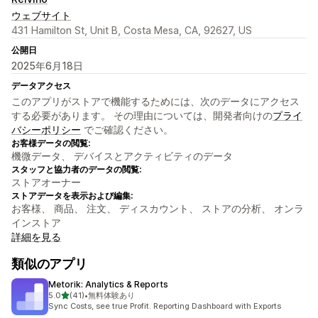
ウェブサイト
431 Hamilton St, Unit B, Costa Mesa, CA, 92627, US
公開日
2025年6月18日
データアクセス
このアプリがストアで機能するためには、次のデータにアクセス
する必要があります。 その理由については、開発者向けの
プライ
バシーポリシー
でご確認ください。
お客様データの閲覧:
機微データ、 デバイスとアクティビティのデータ
スタッフと協力者のデータの閲覧:
ストアオーナー
ストアデータを表示および編集:
お客様、 商品、 注文、 ディスカウント、 ストアの分析、 オンラ
インストア
詳細を見る
類似のアプリ
Metorik: Analytics & Reports
5つ星中
5.0
(41)
•
無料体験あり
合計レビュー数：41件
Sync Costs, see true Profit. Reporting Dashboard with Exports