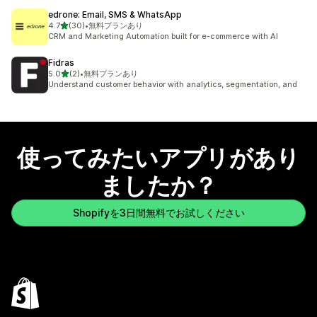
edrone: Email, SMS & WhatsApp
5つ星中
4.7
(30)
•
無料プランあり
合計レビュー数：30件
CRM and Marketing Automation built for e-commerce with AI
Fidras
5つ星中
5.0
(2)
•
無料プランあり
合計レビュー数：2件
Understand customer behavior with analytics, segmentation, and
使ってみたいアプリがあり
ましたか？
Shopifyを3日間無料でお試しください