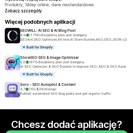
Produkty, Sklep online, dane niestandardowe
Zobacz szczegóły
Więcej podobnych aplikacji
SEOWILL: AI SEO & AI Blog Post
na 5 gwiazdek
4,9
(1 716)
•
Bezpłatny plan jest dostępny
Łączna liczba recenzji: 1716
SEOAnt,SEO Optimizer,Alt text,AI Store Builder,AEO,GEO,JSON-LD
Built for Shopify
StoreSEO SEO & Image Optimizer
na 5 gwiazdek
5,0
(671)
•
Bezpłatny plan jest dostępny
Łączna liczba recenzji: 671
AI SEO Optimizer & SEO Booster to Improve SEO, AEO & GEO Rank
Built for Shopify
Soro ‑ SEO Autopilot & Content
na 5 gwiazdek
4,7
(10)
•
$39/miesiąc
Łączna liczba recenzji: 10
Publish automated SEO blog posts and get organic traffic
Chcesz dodać aplikację?