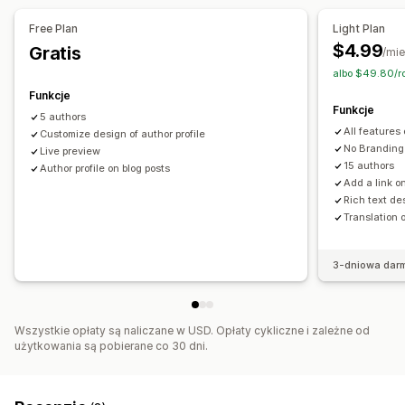
Free Plan
Light Plan
$4.99
Gratis
/mie
albo $49.80/r
Funkcje
Funkcje
5 authors
All features 
Customize design of author profile
No Branding
Live preview
15 authors
Author profile on blog posts
Add a link on
Rich text de
Translation o
3-dniowa dar
Wszystkie opłaty są naliczane w USD. Opłaty cykliczne i zależne od
użytkowania są pobierane co 30 dni.