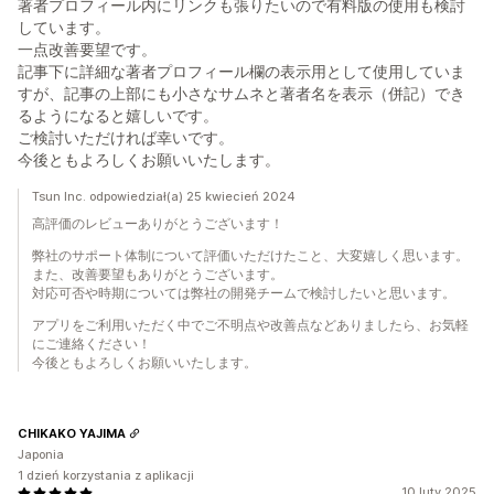
著者プロフィール内にリンクも張りたいので有料版の使用も検討
しています。
一点改善要望です。
記事下に詳細な著者プロフィール欄の表示用として使用していま
すが、記事の上部にも小さなサムネと著者名を表示（併記）でき
るようになると嬉しいです。
ご検討いただければ幸いです。
今後ともよろしくお願いいたします。
Tsun Inc. odpowiedział(a) 25 kwiecień 2024
高評価のレビューありがとうございます！
弊社のサポート体制について評価いただけたこと、大変嬉しく思います。
また、改善要望もありがとうございます。
対応可否や時期については弊社の開発チームで検討したいと思います。
アプリをご利用いただく中でご不明点や改善点などありましたら、お気軽
にご連絡ください！
今後ともよろしくお願いいたします。
CHIKAKO YAJIMA
Japonia
1 dzień korzystania z aplikacji
10 luty 2025