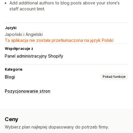
Add additional authors to blog posts above your store's
staff account limit.
Języki
Japoński i Angielski
Ta aplikacja nie została przetłumaczona na język Polski
Współpracuje z
Panel administracyjny Shopify
Kategorie
Blogi
Pokaż funkcje
Tworzenie treści
Pozycjonowanie stron
Notka o autorze
Ceny
Wybierz plan najlepiej dopasowany do potrzeb firmy.