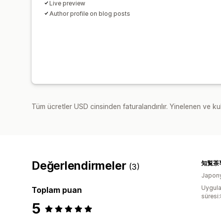
Live preview
Author profile on blog posts
Tüm ücretler USD cinsinden faturalandırılır. Yinelenen ve kul
Değerlendirmeler
知覧茶
(3)
Japon
Uygula
Toplam puan
süresi
5