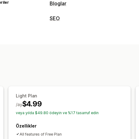
riler
Bloglar
İçerik oluşturma
SEO
Yazarın biyografisi
Light Plan
$4.99
/ay
veya yılda $49.80 ödeyin ve %17 tasarruf edin
Özellikler
All features of Free Plan