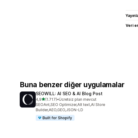
Yayın
Veri e
Buna benzer diğer uygulamalar
SEOWILL: AI SEO & AI Blog Post
5 yıldız üzerinden
4,9
(1.717)
•
Ücretsiz plan mevcut
toplam 1717 değerlendirme
SEOAnt,SEO Optimizer,Alt text,AI Store
Builder,AEO,GEO,JSON-LD
Built for Shopify