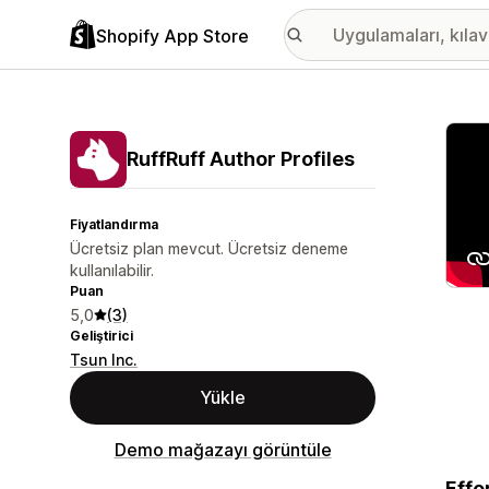
Shopify App Store
Öne ç
RuffRuff Author Profiles
Fiyatlandırma
Ücretsiz plan mevcut. Ücretsiz deneme
kullanılabilir.
Puan
5,0
(3)
Geliştirici
Tsun Inc.
Yükle
Demo mağazayı görüntüle
Effo