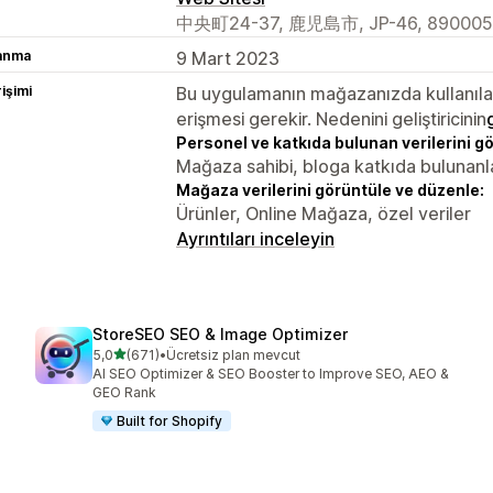
中央町24-37, 鹿児島市, JP-46, 8900053
lanma
9 Mart 2023
rişimi
Bu uygulamanın mağazanızda kullanılabi
erişmesi gerekir. Nedenini geliştiricinin
Personel ve katkıda bulunan verilerini g
Mağaza sahibi, bloga katkıda bulunanl
Mağaza verilerini görüntüle ve düzenle:
Ürünler, Online Mağaza, özel veriler
Ayrıntıları inceleyin
StoreSEO SEO & Image Optimizer
5 yıldız üzerinden
5,0
(671)
•
Ücretsiz plan mevcut
toplam 671 değerlendirme
AI SEO Optimizer & SEO Booster to Improve SEO, AEO &
GEO Rank
Built for Shopify