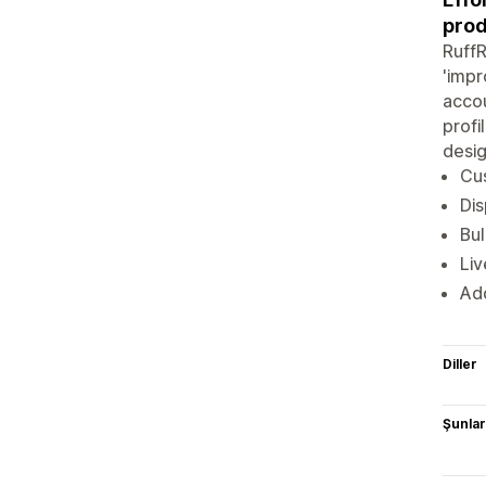
prod
RuffR
'impr
accou
profi
desig
Cus
Dis
Bul
Liv
Add
Diller
Şunlarl