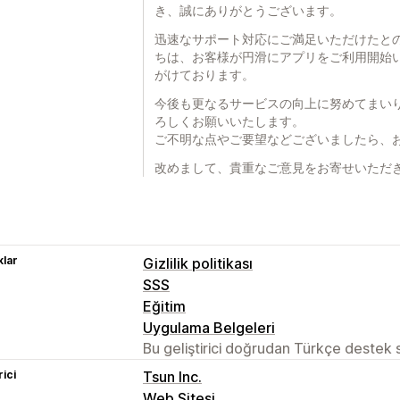
き、誠にありがとうございます。
迅速なサポート対応にご満足いただけたと
ちは、お客様が円滑にアプリをご利用開始
がけております。
今後も更なるサービスの向上に努めてまいります
ろしくお願いいたします。
ご不明な点やご要望などございましたら、
改めまして、貴重なご意見をお寄せいただ
lar
Gizlilik politikası
SSS
Eğitim
Uygulama Belgeleri
Bu geliştirici doğrudan Türkçe destek
rici
Tsun Inc.
Web Sitesi