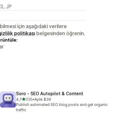
, JP
lmesi için aşağıdaki verilere
gizlilik politikası
belgesinden öğrenin.
örüntüle:
ar
Soro ‑ SEO Autopilot & Content
5 yıldız üzerinden
4,7
(10)
•
Aylık $39
toplam 10 değerlendirme
Publish automated SEO blog posts and get organic
traffic