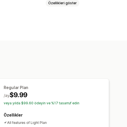
Özellikleri göster
Regular Plan
$9.99
/ay
veya yılda $99.60 ödeyin ve %17 tasarruf edin
Özellikler
All features of Light Plan