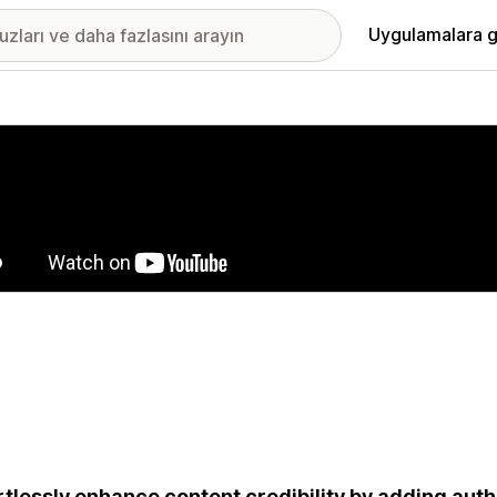
Uygulamalara g
ıkan görsel galerisi
rtlessly enhance content credibility by adding auth