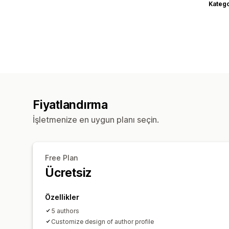
Katego
Fiyatlandırma
İşletmenize en uygun planı seçin.
Free Plan
Ücretsiz
Özellikler
5 authors
Customize design of author profile