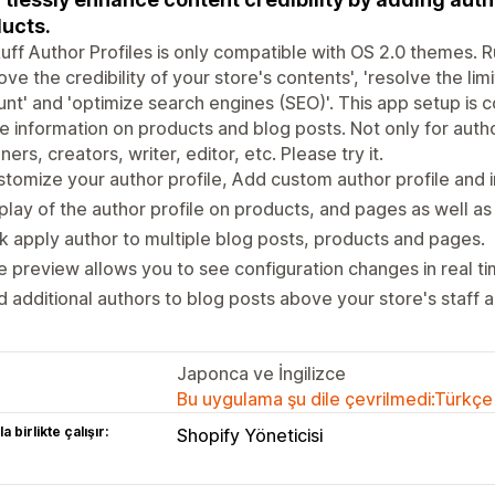
ucts.
uff Author Profiles is only compatible with OS 2.0 themes. R
ove the credibility of your store's contents', 'resolve the lim
nt' and 'optimize search engines (SEO)'. This app setup is c
le information on products and blog posts. Not only for author
ners, creators, writer, editor, etc. Please try it.
tomize your author profile, Add custom author profile and 
play of the author profile on products, and pages as well as
k apply author to multiple blog posts, products and pages.
e preview allows you to see configuration changes in real ti
 additional authors to blog posts above your store's staff a
Japonca ve İngilizce
Bu uygulama şu dile çevrilmedi:Türkçe
a birlikte çalışır:
Shopify Yöneticisi