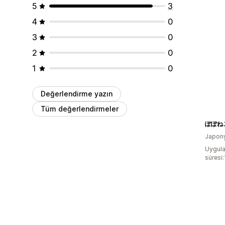
5
3
4
0
3
0
2
0
1
0
Değerlendirme yazın
Tüm değerlendirmeler
Japon
Uygula
süresi