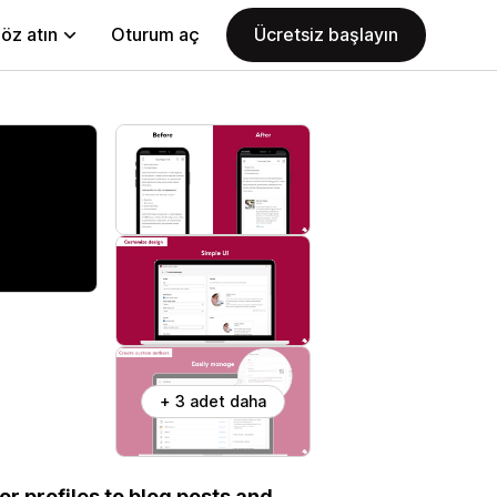
öz atın
Oturum aç
Ücretsiz başlayın
+ 3 adet daha
or profiles to blog posts and