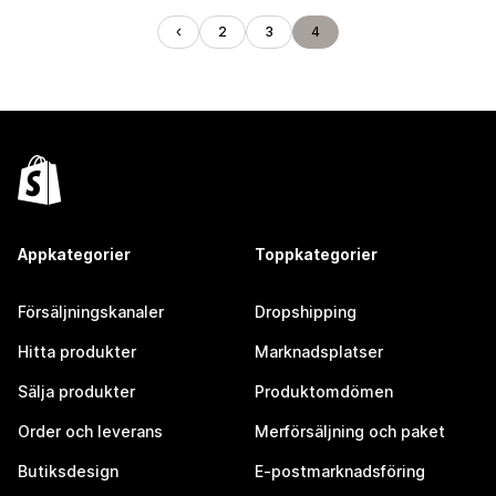
2
3
4
Appkategorier
Toppkategorier
Försäljningskanaler
Dropshipping
Hitta produkter
Marknadsplatser
Sälja produkter
Produktomdömen
Order och leverans
Merförsäljning och paket
Butiksdesign
E-postmarknadsföring