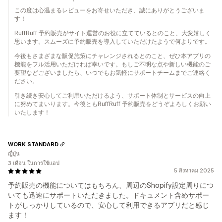
この度は心温まるレビューをお寄せいただき、誠にありがとうございま
す！
RuffRuff 予約販売がサイト運営のお役に立てているとのこと、大変嬉しく
思います。スムーズに予約販売を導入していただけたようで何よりです。
今後もさまざまな販促施策にチャレンジされるとのこと、ぜひ本アプリの
機能をフル活用いただければ幸いです。もしご不明な点や新しい機能のご
要望などございましたら、いつでもお気軽にサポートチームまでご連絡く
ださい。
引き続き安心してご利用いただけるよう、サポート体制とサービスの向上
に努めてまいります。今後ともRuffRuff 予約販売をどうぞよろしくお願い
いたします！
WORK STANDARD
ญี่ปุ่น
3 เดือน ในการใช้แอป
5 สิงหาคม 2025
予約販売の機能についてはもちろん、周辺のShopify設定周りにつ
いても迅速にサポートいただきました。ドキュメント含めサポー
トがしっかりしているので、安心して利用できるアプリだと感じ
ます！