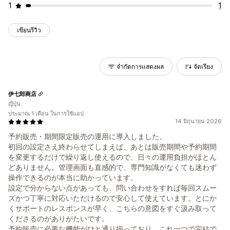
1
1
เขียนรีวิว
จำกัดการแสดงผล
จัดเรียง
伊七郎商店
ญี่ปุ่น
ประมาณ 1 เดือน ในการใช้แอป
14 มิถุนายน 2026
予約販売・期間限定販売の運用に導入しました。
初回の設定さえ終わらせてしまえば、あとは販売期間や予約期間
を変更するだけで繰り返し使えるので、日々の運用負担がほとん
どありません。管理画面も直感的で、専門知識がなくても迷わず
操作できるのが本当に助かっています。
設定で分からない点があっても、問い合わせをすれば毎回スムー
ズかつ丁寧に対応いただけるので安心して使えています。とにか
くサポートのレスポンスが早く、こちらの意図をすぐ汲み取って
くださるのがありがたいです。
予約販売に必要な機能がひと通り揃っており、これ一つで完結で