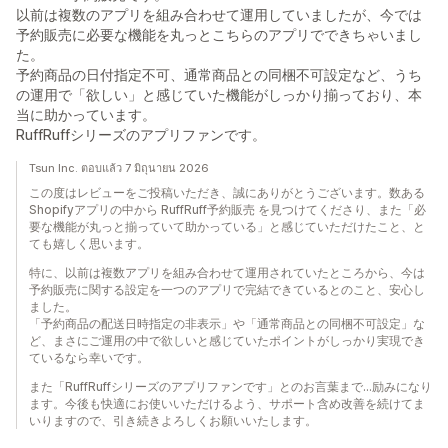
以前は複数のアプリを組み合わせて運用していましたが、今では
予約販売に必要な機能を丸っとこちらのアプリでできちゃいまし
た。
予約商品の日付指定不可、通常商品との同梱不可設定など、うち
の運用で「欲しい」と感じていた機能がしっかり揃っており、本
当に助かっています。
RuffRuffシリーズのアプリファンです。
Tsun Inc. ตอบแล้ว 7 มิถุนายน 2026
この度はレビューをご投稿いただき、誠にありがとうございます。数ある
Shopifyアプリの中から RuffRuff予約販売 を見つけてくださり、また「必
要な機能が丸っと揃っていて助かっている」と感じていただけたこと、と
ても嬉しく思います。
特に、以前は複数アプリを組み合わせて運用されていたところから、今は
予約販売に関する設定を一つのアプリで完結できているとのこと、安心し
ました。
「予約商品の配送日時指定の非表示」や「通常商品との同梱不可設定」な
ど、まさにご運用の中で欲しいと感じていたポイントがしっかり実現でき
ているなら幸いです。
また「RuffRuffシリーズのアプリファンです」とのお言葉まで…励みになり
ます。今後も快適にお使いいただけるよう、サポート含め改善を続けてま
いりますので、引き続きよろしくお願いいたします。