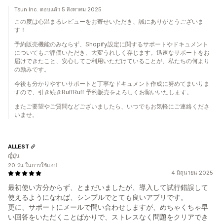
Tsun Inc. ตอบแล้ว 5 สิงหาคม 2025
この度は心温まるレビューをお寄せいただき、誠にありがとうございま
す！
予約販売機能のみならず、Shopify設定に関するサポートやドキュメント
についてもご評価いただき、大変うれしく存じます。迅速なサポートをお
届けできたこと、安心してご利用いただけていることが、私たちの何より
の励みです。
今後も分かりやすいサポートと丁寧なドキュメント作成に努めてまいりま
すので、引き続きRuffRuff 予約販売をよろしくお願いいたします。
またご要望やご質問などございましたら、いつでもお気軽にご連絡くださ
いませ。
ALLEST
ญี่ปุ่น
20 วัน ในการใช้แอป
4 มิถุนายน 2025
最初使い方分からず、とまだいましたが、導入して試行錯誤して
使えるようになれば、シンプルでとても良いアプリです。
更に、サポートにメールで問い合わせしますが、めちゃくちゃ早
い回答をいただくことばかりで、ストレスなく問題をクリアでき