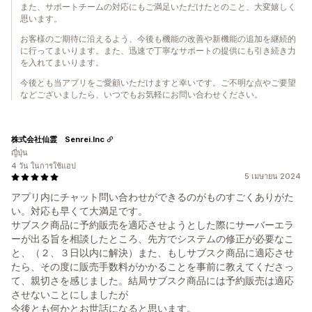
また、サポートチームの対応にもご満足いただけたとのこと、大変嬉しく
思います。
お客様のご期待に沿えるよう、今後も機能の改善や新機能の追加を継続的
に行ってまいります。また、迅速で丁寧なサポートの提供にも引き続き力
を入れてまいります。
今後とも当アプリをご愛顧いただけますと幸いです。ご不明な点やご要望
などございましたら、いつでもお気軽にお問い合わせください。
株式会社仙霊 Senrei.Inc
ญี่ปุ่น
4 วัน ในการใช้แอป
5 เมษายน 2024
アプリ内にチャット問い合わせができるのがものすごくありがた
い。対応も早くて大満足です。
サブスク商品に予約販売を適応させようとした際にサーバーエラ
ーが出る旨を相談したところ、先方でシステムの修正が必要なこ
と、（２、３日以内に解決）また、もしサブスク商品に適応させ
たら、その度に販売手数料がかかることを事前に教えてくださっ
て、親切さを感じました。結局サブスク商品には予約販売は適応
させないことにしましたが
今後とも何かとお世話になると思います。