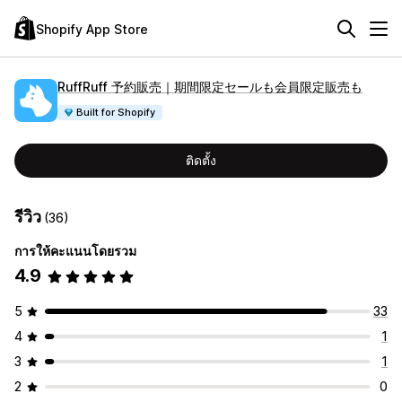
Shopify App Store
RuffRuff 予約販売｜期間限定セールも会員限定販売も
Built for Shopify
ติดตั้ง
รีวิว
(36)
การให้คะแนนโดยรวม
4.9
5
33
4
1
3
1
2
0