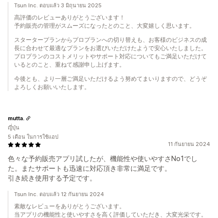
Tsun Inc. ตอบแล้ว 3 มิถุนายน 2025
高評価のレビューありがとうございます！
予約販売の管理がスムーズになったとのこと、大変嬉しく思います。
スタータープランからプロプランへの切り替えも、お客様のビジネスの成
長に合わせて最適なプランをお選びいただけたようで安心いたしました。
プロプランのコストメリットやサポート対応についてもご満足いただけて
いるとのこと、重ねて感謝申し上げます。
今後とも、より一層ご満足いただけるよう努めてまいりますので、どうぞ
よろしくお願いいたします。
mutta.
ญี่ปุ่น
5 เดือน ในการใช้แอป
11 กันยายน 2024
色々な予約販売アプリ試したが、機能性や使いやすさNo1でし
た。またサポートも迅速に対応頂き非常に満足です。
引き続き使用する予定です。
Tsun Inc. ตอบแล้ว 12 กันยายน 2024
素敵なレビューをありがとうございます。
当アプリの機能性と使いやすさを高く評価していただき、大変光栄です。