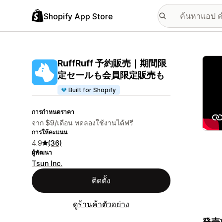
Shopify App Store
แกลเล
RuffRuff 予約販売｜期間限
定セールも会員限定販売も
Built for Shopify
การกำหนดราคา
จาก $9/เดือน ทดลองใช้งานได้ฟรี
การให้คะแนน
4.9
(36)
ผู้พัฒนา
Tsun Inc.
ติดตั้ง
ดูร้านค้าตัวอย่าง
発売