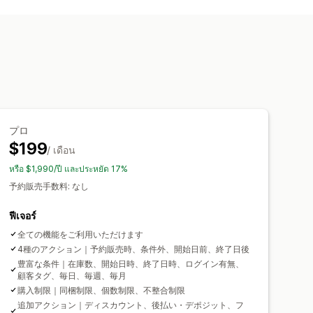
รสร้างแบรนด์ที่กำหนดเอง
ัดคำสั่งซื้อ
วันที่ความพร้อม
งิน
การแจ้งเตือนหน้าสินค้า
ป๊อปอัพ
ปล
ินที่รอการตัดบัญชี
プロ
$199
/ เดือน
หรือ $1,990/ปี และประหยัด 17%
予約販売手数料: なし
ฟีเจอร์
全ての機能をご利用いただけます
4種のアクション｜予約販売時、条件外、開始日前、終了日後
豊富な条件｜在庫数、開始日時、終了日時、ログイン有無、
顧客タグ、毎日、毎週、毎月
購入制限｜同梱制限、個数制限、不整合制限
追加アクション｜ディスカウント、後払い・デポジット、フ