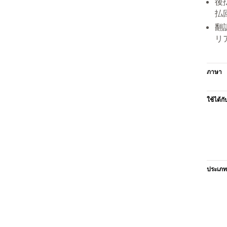
後
払
翻
リ
ภาษา
ใช้ได้กั
ประเภท