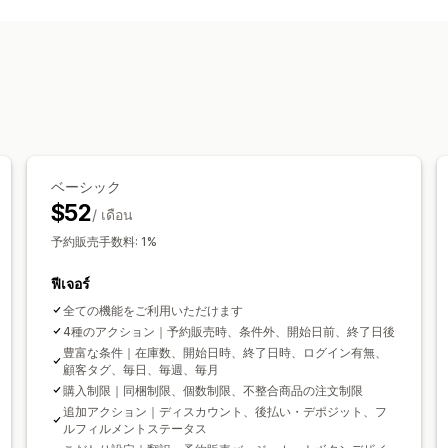
การปรับแต่ง
ปริมาณสูงสุด
แท็กลูกค้า
ปุ่ม
เครื่องหมาย
ตัวนับเวลาถอยหลัง
กา
การตั้งค่าการแจ้งเตือน
ข้อความที่กำหนดเอง
หลายภาษา
ข้อจำก
การแจ้งเตือนตะกร้าสินค้า
แอปการชำระเ
ตัวเลือกสินค้า
ข้อความที่กำหนดเอง
หลายภาษา
การแ
ตัวเลือกการชำระเงิน
เงินฝาก
การชำระเงินบางส่วน
การชำระเง
กำหนดการชำระเงิน
ส่วนลด
ベーシック
$52
/ เดือน
予約販売手数料: 1%
ฟีเจอร์
全ての機能をご利用いただけます
4種のアクション｜予約販売時、条件外、開始日前、終了日後
豊富な条件｜在庫数、開始日時、終了日時、ログイン有無、
顧客タグ、毎日、毎週、毎月
購入制限｜同梱制限、個数制限、不整合商品の注文制限
追加アクション｜ディスカウント、後払い・デポジット、フ
ルフィルメントステータス