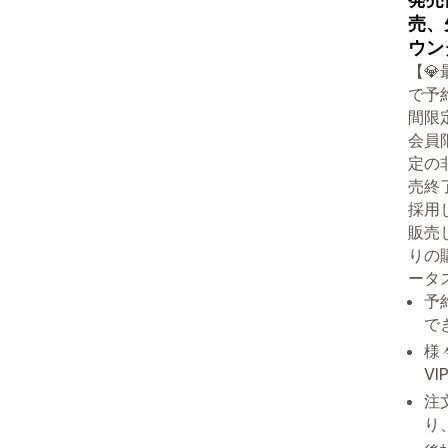
売、
ウン
【
で予
間限
会員
定の
売終了
採用
販売
りの
ータ
予
で
様
V
注
り