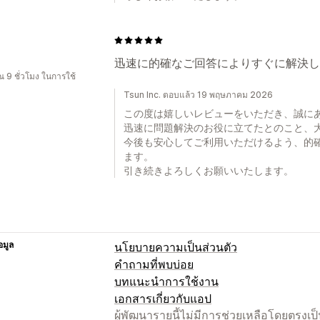
迅速に的確なご回答によりすぐに解決し
 9 ชั่วโมง ในการใช้
Tsun Inc. ตอบแล้ว 19 พฤษภาคม 2026
この度は嬉しいレビューをいただき、誠に
迅速に問題解決のお役に立てたとのこと、
今後も安心してご利用いただけるよう、的
ます。
引き続きよろしくお願いいたします。
อมูล
นโยบายความเป็นส่วนตัว
คำถามที่พบบ่อย
บทแนะนำการใช้งาน
เอกสารเกี่ยวกับแอป
ผู้พัฒนารายนี้ไม่มีการช่วยเหลือโดยตรง