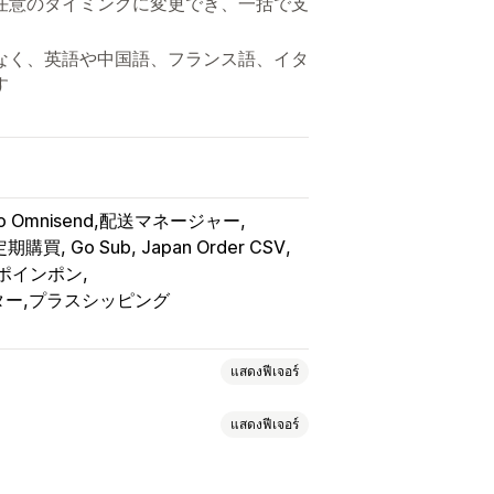
任意のタイミングに変更でき、一括で支
。
なく、英語や中国語、フランス語、イタ
す
iyo Omnisend,配送マネージャー
定期購買, Go Sub, Japan Order CSV
 ポインポン
ター,プラスシッピング
แสดงฟีเจอร์
แสดงฟีเจอร์
วสินค้าแบบจำกัด
ขายล่วงหน้า