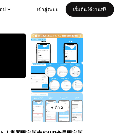
แอป
เข้าสู่ระบบ
เริ่มต้นใช้งานฟรี
+ อีก 3
ト｜期間限定販売やVIP会員限定販