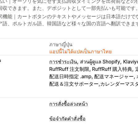
払い｜オーソリを気にせず支払回収タイミングを出荷前などの
回収できます。また、デポジットとして一部先払いも可能です
訳機能｜カートボタンのテキストやメッセージは日本語だけで
ア語、ポルトガル語、韓国語など様々な国の言語へ翻訳できま
ภาษาญี่ปุ่น
แอปนี้ไม่ได้แปลเป็นภาษาไทย
บ
การชำระเงิน
ส่วนผู้ดูแล Shopify
Klav
RuffRuff 注文制限, RuffRuff 購入特典
配送日時指定 .amp, 配送マネージャー,
配送＆注文サポーター,カレンダーマス
การสั่งซื้อล่วงหน้า
ประเภทคำสั่งซื้อ
ข้อจำกัดคำสั่งซื้อ
เร็วๆ นี้
สั่งซื้อกลับ
หมดสต็อก
การเปิดตั
กฎการจำกัด