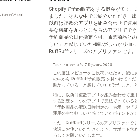
Shopifyで予約販売をする機会が多
อน ในการใช้แอป
ました。そんな中でご紹介いただき、出会っ
以前は複数のアプリを組み合わせて運用
要な機能を丸っとこちらのアプリででき
予約商品の日付指定不可、通常商品との
しい」と感じていた機能がしっかり揃っ
RuffRuffシリーズのアプリファンです。
Tsun Inc. ตอบแล้ว 7 มิถุนายน 2026
この度はレビューをご投稿いただき、誠にあり
の中から RuffRuff予約販売 を見つけ
助かっている」と感じていただけたこと、
特に、以前は複数アプリを組み合わせて運
する設定を一つのアプリで完結できている
「予約商品の配送日時指定の非表示」や「
運用の中で欲しいと感じていたポイントが
また「RuffRuffシリーズのアプリファ
快適にお使いいただけるよう、サポート含
ろしくお願いいたします。