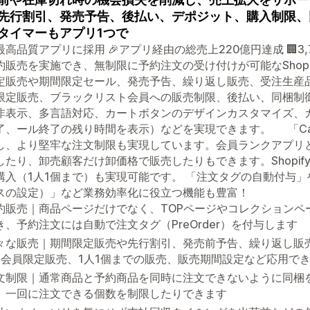
先行割引、発売予告、後払い、デポジット、購入制限、
タイマーもアプリ1つで
最高品質アプリに採用 🎉アプリ経由の総売上220億円達成 🏢3
約販売を実施でき、無制限に予約注文の受け付けが可能なShop
定販売や期間限定セール、発売予告、繰り返し販売、受注生産品
限定販売、ブラックリスト会員への販売制限、後払い、同梱制
非表示、多言語対応、カートボタンのデザインカスタマイズ、
、ール終了の残り時間を表示）などを実現できます。 「Cart and Ch
し、より堅牢な注文制限も実現しています。会員ランクアプリ
したり、卸売顧客だけ卸価格で販売したりもできます。Shopify
購入（1人1個まで）も実現可能です。 「注文タグの自動付与
スの設定）」など業務効率化に役立つ機能も豊富！
約販売｜商品ページだけでなく、TOPページやコレクションペ
き、予約注文には自動で注文タグ（PreOrder）を付与します
々な販売｜期間限定販売や先行割引、発売前予告、繰り返し販
IP会員限定販売、1人1個までの販売、販売期間設定など応用で
文制限｜通常商品と予約商品を同時に注文できないように同梱
、一回に注文できる個数を制限したりできます