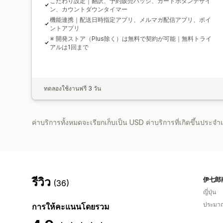
こだわり設定｜翻訳、予約販売バッジ、カートボタンデザイ
ン、カウントダウンタイマー
機能連携｜配送日時指定アプリ、メルマガ配信アプリ、ポイ
ントアプリ
※ 開発ストア（Plus除く）は無料で契約が可能｜無料トライ
アルは1回まで
ทดลองใช้งานฟรี 3 วัน
ค่าบริการทั้งหมดจะเรียกเก็บเป็น USD ค่าบริการที่เกิดขึ้นประ
รีวิว
伊七郎
(36)
ญี่ปุ่น
ประมาณ
การให้คะแนนโดยรวม