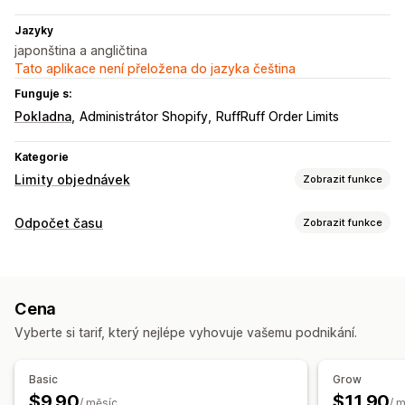
Jazyky
japonština a angličtina
Tato aplikace není přeložena do jazyka čeština
Funguje s:
Pokladna
Administrátor Shopify
RuffRuff Order Limits
Kategorie
Limity objednávek
Zobrazit funkce
Pravidla limitů
Odpočet času
Zobrazit funkce
Založené na čase
Specifické podle produktu
Možnosti zobrazení
Specifické podle varianty
Vlastní CSS
Barva a písmo
Vlastní text
Vlastní pozice
Nastavení oznámení
Cena
Animace
Stránky produktů
Upozornění na košík
Upozornění na pokladnu
Vyberte si tarif, který nejlépe vyhovuje vašemu podnikání.
Možnosti časování
Upozornění na stránku produktu
Naplánované
Rozsah dat
Na základě událostí
Vlastní prosazování značky
Vlastní zprávy
Více jazyků
Basic
Grow
Resetování při každé návštěvě
Pevné koncové datum
Překlad
$9.90
$11.90
/ měsíc
/ 