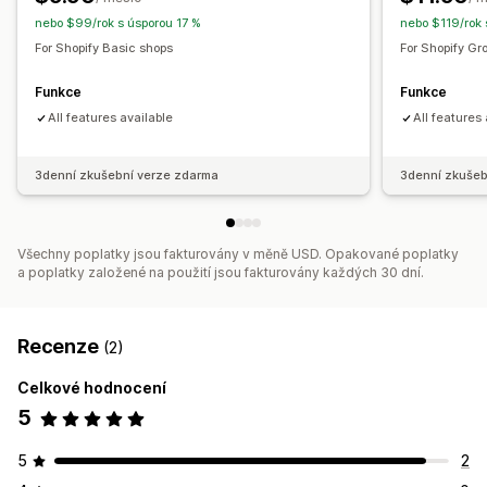
Pevná minuta
Jednorázové
nebo $99/rok s úsporou 17 %
nebo $119/rok 
For Shopify Basic shops
For Shopify Gr
Typ časovače
Datum vypršení platnosti
Uvedení produktu
Funkce
Funkce
All features available
All features
3denní zkušební verze zdarma
3denní zkušeb
Všechny poplatky jsou fakturovány v měně USD. Opakované poplatky
a poplatky založené na použití jsou fakturovány každých 30 dní.
Recenze
(2)
Celkové hodnocení
5
5
2