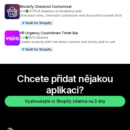
Blockify Checkout Customizer
z 5 hvězd
4,9
(275)
•
K dispozici je bezplatný plán
Celkový počet recenzí: 275
Checkout rules, checkout customizer and discounts to boost AOV
Built for Shopify
VR Urgency Countdown Timer Bar
z 5 hvězd
5,0
(81)
•
Zdarma
Celkový počet recenzí: 81
Create scarcity with low stock counter and sticky add to cart
Built for Shopify
Chcete přidat nějakou
aplikaci?
Vyzkoušejte si Shopify zdarma na 3 dny