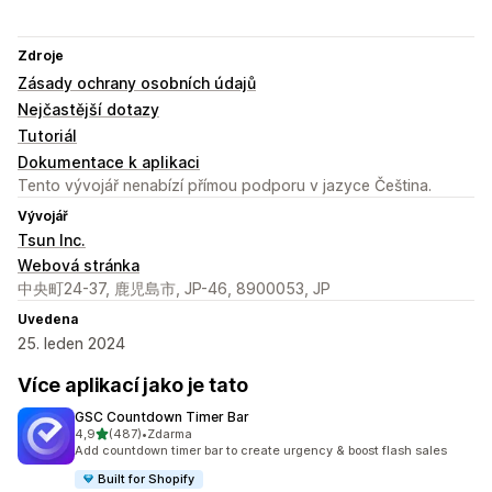
Zdroje
Zásady ochrany osobních údajů
Nejčastější dotazy
Tutoriál
Dokumentace k aplikaci
Tento vývojář nenabízí přímou podporu v jazyce Čeština.
Vývojář
Tsun Inc.
Webová stránka
中央町24-37, 鹿児島市, JP-46, 8900053, JP
Uvedena
25. leden 2024
Více aplikací jako je tato
GSC Countdown Timer Bar
z 5 hvězd
4,9
(487)
•
Zdarma
Celkový počet recenzí: 487
Add countdown timer bar to create urgency & boost flash sales
Built for Shopify