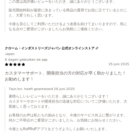
この度は高評価レビューをいただき、誠にありがとうございます。
販売開始時刻が厳密に決まっている商品の運用でお役に立てているとのこ
と、大変うれしく思います。
今後も安心してご利用いただけるよう改善を続けてまいりますので、気に
なる点やご要望がございましたらお気軽にご連絡ください。
クローム・インダストリーズジャパン 公式オンラインストア
Japan
6 dagen gebruiken de app
25 juni 2025
カスタマーサポート、開発担当の方の対応が早く助かりました！
お勧めします！
Tsun Inc. heeft geantwoord 26 juni 2025
素晴らしいレビューをいただき、誠にありがとうございます！
カスタマーサポートや開発担当の迅速な対応についてご評価いただき、大
変嬉しく思っております。
お客様のお声は私たちの励みとなり、今後のサービス向上に繋がります。
何かご不明点やご要望がございましたら、お気軽にお知らせください。
今後ともRuffRuffアプリをどうぞよろしくお願いいたします。