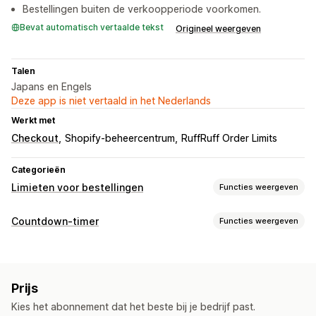
Bestellingen buiten de verkoopperiode voorkomen.
Bevat automatisch vertaalde tekst
Origineel weergeven
Talen
Japans en Engels
Deze app is niet vertaald in het Nederlands
Werkt met
Checkout
Shopify-beheercentrum
RuffRuff Order Limits
Categorieën
Limieten voor bestellingen
Functies weergeven
Beperkingsregels
Countdown-timer
Functies weergeven
Op tijd gebaseerd
Productspecifiek
Variantspecifiek
Weergaveopties
Meldingsinstellingen
Aangepaste CSS
Kleur en lettertype
Aangepaste tekst
Winkelwagenmeldingen
Checkoutmeldingen
Prijs
Aangepaste positie
Animaties
Productpagina's
Productpaginameldingen
Aangepaste branding
Kies het abonnement dat het beste bij je bedrijf past.