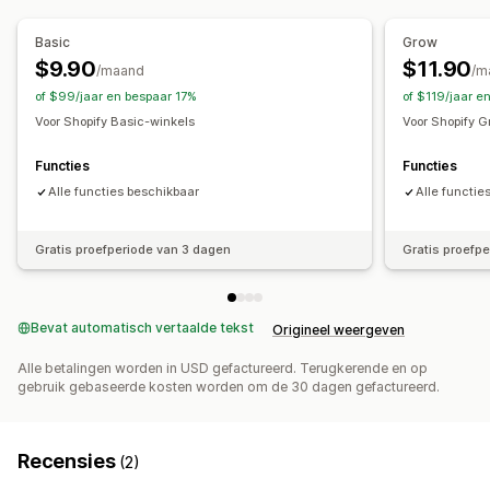
Timingsopties
Aangepaste berichten
Meerdere talen
Vertaling
Gepland
Datumbereik
Op basis van evenement
Basic
Grow
Per bezoek opnieuw instellen
Vaste einddatum
$9.90
$11.90
/maand
/m
Vaste minuut
Eenmalig
of $99/jaar en bespaar 17%
of $119/jaar e
Voor Shopify Basic-winkels
Voor Shopify 
Type timer
Vervaldatum
Productlancering
Functies
Functies
Alle functies beschikbaar
Alle functie
Gratis proefperiode van 3 dagen
Gratis proefp
Bevat automatisch vertaalde tekst
Origineel weergeven
Alle betalingen worden in USD gefactureerd. Terugkerende en op
gebruik gebaseerde kosten worden om de 30 dagen gefactureerd.
Recensies
(2)