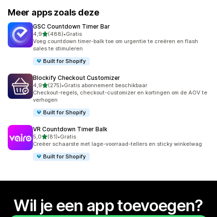
Meer apps zoals deze
GSC Countdown Timer Bar
van 5 sterren
4,9
(488)
•
Gratis
488 recensies in totaal
Voeg countdown timer-balk toe om urgentie te creëren en flash
sales te stimuleren
Built for Shopify
Blockify Checkout Customizer
van 5 sterren
4,9
(275)
•
Gratis abonnement beschikbaar
275 recensies in totaal
Checkout-regels, checkout-customizer en kortingen om de AOV te
verhogen
Built for Shopify
VR Countdown Timer Balk
van 5 sterren
5,0
(81)
•
Gratis
81 recensies in totaal
Creëer schaarste met lage-voorraad-tellers en sticky winkelwag
Built for Shopify
Wil je een app toevoegen?