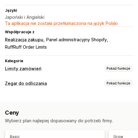
Języki
Japoński i Angielski
Ta aplikacja nie została przetłumaczona na język Polski
Współpracuje z
Realizacja zakupu
Panel administracyjny Shopify
RuffRuff Order Limits
Kategorie
Limity zamówień
Pokaż funkcje
Reguły limitów
Zegar do odliczania
Pokaż funkcje
Na podstawie czasu
Limity dla konkretnych produktów
Opcje wyświetlania
Variant-specific
Niestandardowy CSS
Kolor i czcionka
Ustawienia powiadomień
Ceny
Niestandardowy tekst
Pozycja niestandardowa
Animacje
Alerty w koszyku
Alerty przy realizacji zakupu
Wybierz plan najlepiej dopasowany do potrzeb firmy.
Strony produktu
Alerty na stronie produktu
Niestandardowy branding
Opcje liczenia czasu
Wiadomości niestandardowe
Wielojęzyczne
Tłumaczenie
Basic
Grow