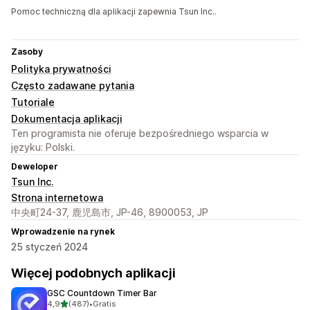
Pomoc techniczną dla aplikacji zapewnia Tsun Inc..
Zasoby
Polityka prywatności
Często zadawane pytania
Tutoriale
Dokumentacja aplikacji
Ten programista nie oferuje bezpośredniego wsparcia w
języku: Polski.
Deweloper
Tsun Inc.
Strona internetowa
中央町24-37, 鹿児島市, JP-46, 8900053, JP
Wprowadzenie na rynek
25 styczeń 2024
Więcej podobnych aplikacji
GSC Countdown Timer Bar
na 5 gwiazdek
4,9
(487)
•
Gratis
Łączna liczba recenzji: 487