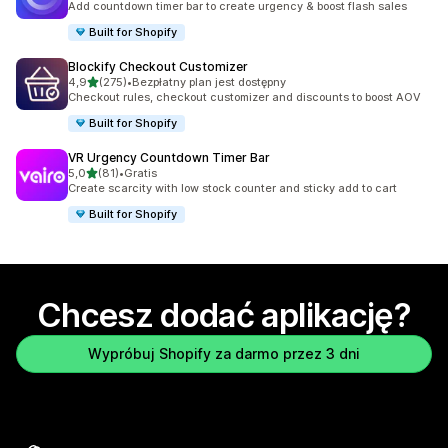
Add countdown timer bar to create urgency & boost flash sales
Built for Shopify
Blockify Checkout Customizer
na 5 gwiazdek
4,9
(275)
•
Bezpłatny plan jest dostępny
Łączna liczba recenzji: 275
Checkout rules, checkout customizer and discounts to boost AOV
Built for Shopify
VR Urgency Countdown Timer Bar
na 5 gwiazdek
5,0
(81)
•
Gratis
Łączna liczba recenzji: 81
Create scarcity with low stock counter and sticky add to cart
Built for Shopify
Chcesz dodać aplikację?
Wypróbuj Shopify za darmo przez 3 dni