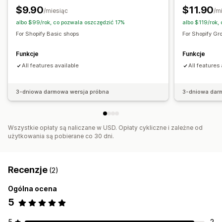
Zaplanowana
Zakres dat
Oparte na wydarzeniu
$9.90
$11.90
/miesiąc
/m
Resetowane po wizycie
Z określoną datą końcową
albo $99/rok, co pozwala oszczędzić 17%
albo $119/rok,
Z czasem określonym co do minuty
Jednorazowe
For Shopify Basic shops
For Shopify Gr
Typ licznika czasu
Funkcje
Funkcje
Data wygaśnięcia
Wprowadzenie produktu na rynek
All features available
All features
3-dniowa darmowa wersja próbna
3-dniowa dar
Wszystkie opłaty są naliczane w USD. Opłaty cykliczne i zależne od
użytkowania są pobierane co 30 dni.
Recenzje
(2)
Ogólna ocena
5
5
2