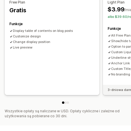
Free Plan
Light Plan
$3.99
Gratis
/mi
albo $39.60/ro
Funkcje
Funkcje
Display table of contents on blog posts
All Free Pla
Customize design
Show/hide ta
Change display position
Option to pa
Live preview
Custom Liqu
Underline st
Anchor Link
Custom Title
No branding
3-dniowa dar
Wszystkie opłaty są naliczane w USD. Opłaty cykliczne i zależne od
użytkowania są pobierane co 30 dni.