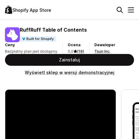
Shopify App Store
RuffRuff Table of Contents
Built for Shopify
Ceny
Ocena
Deweloper
Bezpłatny plan jest dostępny
5,0
(16)
Tsun Inc.
Zainstaluj
Wyświetl sklep w wersji demonstracyjnej