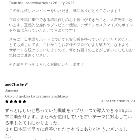
Tsun Inc. odpowiedział(a) 26 luty 2025
この度は嬉しいレビューをいただき、誠にありがとうございます！
ブログ投稿に集中できる環境作りのお手伝いができたこと、大変光栄に思
います。直感的な操作やプレビュー機能、デザインカスタマイズのポイン
トを気に入っていただけて何よりです！
さらに、日本語サポートについても安心感を持っていただけたとのこと、
とても嬉しいです。これからもお客様のブログがより魅力的になるよう、
サポートを続けてまいりますので、何かお困りのことがございましたらお
気軽にご連絡ください。
引き続きどうぞよろしくお願いいたします！
andCharlie
Japonia
Około 6 godzin korzystania z aplikacji
31 październik 2023
ずっとほしいと思っていた機能をアプリ一つで導入できるのは非
常に助かります。また私が使用している古いテーマに対応してい
る事もとても助かりました。
また日本語で早々に返答いただき本当にありがとうございまし
た。