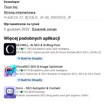
Deweloper
Tsun Inc.
Strona internetowa
中央町24-37, 鹿児島市, JP-46, 8900053, JP
Wprowadzenie na rynek
5 grudzień 2022 ·
Dziennik zmian
Więcej podobnych aplikacji
SEOWILL: AI SEO & AI Blog Post
na 5 gwiazdek
4,9
(1 718)
•
Bezpłatny plan jest dostępny
Łączna liczba recenzji: 1718
SEOAnt,SEO Optimizer,Alt text,AI Store Builder,AEO,GEO,JSON-LD
Built for Shopify
StoreSEO SEO & Image Optimizer
na 5 gwiazdek
5,0
(671)
•
Bezpłatny plan jest dostępny
Łączna liczba recenzji: 671
AI SEO Optimizer & SEO Booster to Improve SEO, AEO & GEO Rank
Built for Shopify
Soro ‑ SEO Autopilot & Content
na 5 gwiazdek
4,7
(10)
•
$39/miesiąc
Łączna liczba recenzji: 10
Publish automated SEO blog posts and get organic traffic