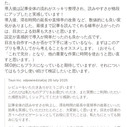
た。
導入後は記事全体の流れがスッキリ整理され、読みやすさが格段
にアップしたと実感しています！
導入後、滞在時間の延長や直帰率の改善 など、数値的にも良い変
化がありました。最後まで記事を読んでくれる確率が上がったの
は、目次による効果も大きいと思います。
設定が直感的で導入が簡単だったのも良かった点です。
目次を自作すべきか否かで下手に迷っているなら、まずはこのア
プリを導入してから考えることをオススメします。（おそらく
「これで充分」となり、他の重要な作業に時間を使おうと思い直
すと思います。）
SEO的にもプラスになっていると期待していますが、それについ
てはもう少し使い続けて検証したいと思います。
Tsun Inc. odpowiedział(a) 28 luty 2025
レビューをいただきありがとうございます！
このたびは私たちのアプリをお選びいただき、また実際にご利用いただい
た感想を詳しくシェアしてくださり感謝いたします。
記事全体の読みやすさが向上し、滞在時間の延長や直帰率の改善といった
効果も実感していただけたとのこと、大変嬉しく思います。目次が読者の
方々へのナビゲーションとしてお役に立てたことは、私たちにとっても励
みになります。