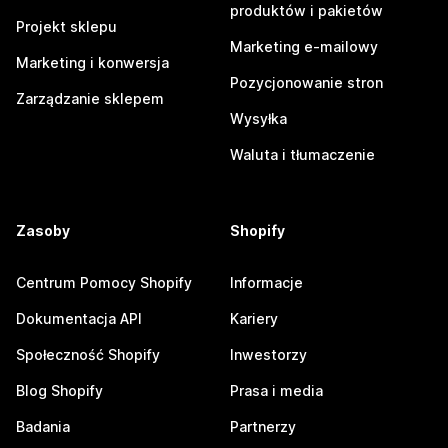
produktów i pakietów
Projekt sklepu
Marketing e-mailowy
Marketing i konwersja
Pozycjonowanie stron
Zarządzanie sklepem
Wysyłka
Waluta i tłumaczenie
Zasoby
Shopify
Centrum Pomocy Shopify
Informacje
Dokumentacja API
Kariery
Społeczność Shopify
Inwestorzy
Blog Shopify
Prasa i media
Badania
Partnerzy