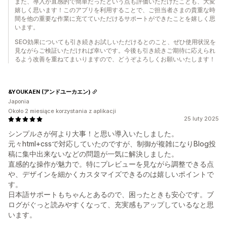
また、導入が直感的で簡単だったという点も評価いただけたことも、大変
嬉しく思います！このアプリを利用することで、ご担当者さまの貴重な時
間を他の重要な作業に充てていただけるサポートができたことを嬉しく思
います。
SEO効果についても引き続きお試しいただけるとのこと、ぜひ使用状況を
見ながらご検証いただければ幸いです。今後も引き続きご期待に応えられ
るよう改善を重ねてまいりますので、どうぞよろしくお願いいたします！
&YOUKAEN (アンドユーカエン)
Japonia
Około 2 miesiące korzystania z aplikacji
25 luty 2025
シンプルさが何より大事！と思い導入いたしました。
元々html+cssで対応していたのですが、制御が複雑になりBlog投
稿に集中出来ないなどの問題が一気に解決しました。
直感的な操作が魅力で。特にプレビューを見ながら調整できる点
や、デザインを細かくカスタマイズできるのは嬉しいポイントで
す。
日本語サポートもちゃんとあるので、困ったときも安心です。ブ
ログがぐっと読みやすくなって、充実感もアップしているなと思
います。