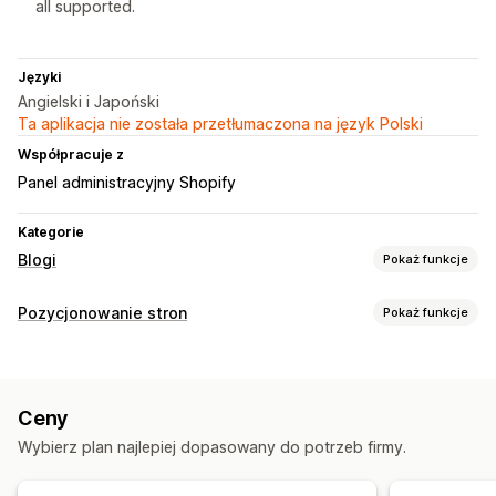
all supported.
Języki
Angielski i Japoński
Ta aplikacja nie została przetłumaczona na język Polski
Współpracuje z
Panel administracyjny Shopify
Kategorie
Blogi
Pokaż funkcje
Tworzenie treści
Pozycjonowanie stron
Pokaż funkcje
Spis treści
Narzędzia SEO
Pozycjonowanie stron
Optymalizacja zawartości
Linki bezpośrednie
Ceny
Monitorowanie wydajności
Wybierz plan najlepiej dopasowany do potrzeb firmy.
Wynik SEO