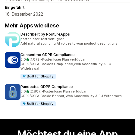
Eingeführt
16. Dezember 2022
Mehr Apps wie diese
Describe It by PostureApps
Kostenloser Test verfügbar
Add natural sounding AI voices to your product descriptions
Consentmo GDPR Compliance
von 5 Sternen
5,0
(1.872)
•
Kostenloser Plan verfügbar
1872 Rezensionen insgesamt
GDPR/CCPA Cookies Compliance,Web Accessibility & EU
Withdrawal
Built for Shopify
Pandectes GDPR Compliance
von 5 Sternen
5,0
(2.887)
•
Kostenloser Plan verfügbar
2887 Rezensionen insgesamt
GDPR/CCPA Cookie Banner, Web Accessibility & EU Withdrawal
Built for Shopify
Möchtest du eine App