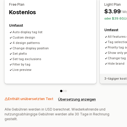
Free Plan
Light Plan
$3.99
Kostenlos
/ M
oder $39.60/Ja
Umfasst
Umfasst
Auto display tag list
All features 
Custom design
Tag selectio
4 design patterns
Priority tag 
Change display position
Show only pr
Set plefix
Change tag 
Set tag exclusions
Hide brand
Filter by tag
Live preview
3-tägiger kos
Enthält unübersetzten Text
Übersetzung anzeigen
Alle Gebühren werden in USD berechnet. Wiederkehrende und
nutzungsabhängige Gebühren werden alle 30 Tage in Rechnung
gestellt.