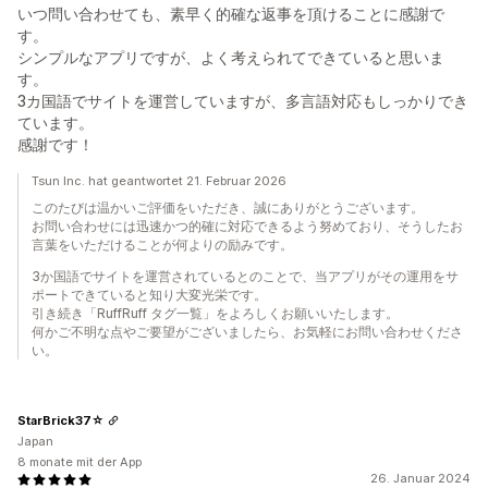
いつ問い合わせても、素早く的確な返事を頂けることに感謝で
す。
シンプルなアプリですが、よく考えられてできていると思いま
す。
3カ国語でサイトを運営していますが、多言語対応もしっかりでき
ています。
感謝です！
Tsun Inc. hat geantwortet 21. Februar 2026
このたびは温かいご評価をいただき、誠にありがとうございます。
お問い合わせには迅速かつ的確に対応できるよう努めており、そうしたお
言葉をいただけることが何よりの励みです。
3か国語でサイトを運営されているとのことで、当アプリがその運用をサ
ポートできていると知り大変光栄です。
引き続き「RuffRuff タグ一覧」をよろしくお願いいたします。
何かご不明な点やご要望がございましたら、お気軽にお問い合わせくださ
い。
StarBrick37☆
Japan
8 monate mit der App
26. Januar 2024