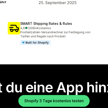
ührt
25. September 2025
SMART Shipping Rates & Rules
von 5 Sternen
4,9
(308)
•
Kostenlos
308 Rezensionen insgesamt
Postleitzahlen-Versandrechner zur Festlegung von
Tarifen und Regeln nach Produkt
Built for Shopify
 du eine App hi
Shopify 3 Tage kostenlos testen