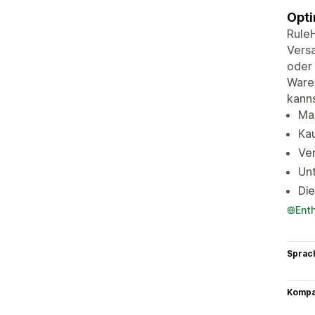
Opti
RuleH
Versa
oder 
Ware
kanns
Mar
Kau
Ve
Unt
Die
Ent
Sprac
Kompat