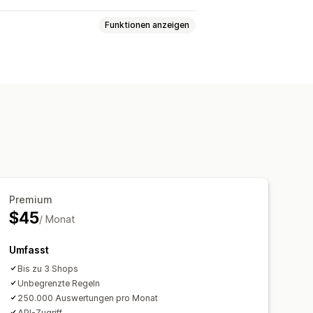
Funktionen anzeigen
tbasiert
Mengenbasiert
hrere Zonen
Tarife ausblenden
erdefinierte Regeln
Premium
$45
/ Monat
Umfasst
Bis zu 3 Shops
Unbegrenzte Regeln
250.000 Auswertungen pro Monat
API-Zugriff