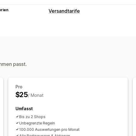
orien
Versandtarife
Tarifberechnung
Pauschale
Dimensionsbasiert
Produk
Gewichtsbasiert
PLZ/Postleitzahl
Me
Anpassung
Lieferzeit
Umbenennungsoptionen
hmen passt.
Tarife für Wiederbestellungen
Benutz
Pro
$25
/ Monat
Umfasst
Bis zu 2 Shops
Unbegrenzte Regeln
100.000 Auswertungen pro Monat
Alle Bedingungen & Aktionen