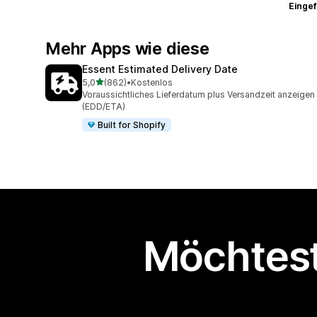
Eingef
Mehr Apps wie diese
Essent Estimated Delivery Date
von 5 Sternen
5,0
(862)
•
Kostenlos
862 Rezensionen insgesamt
Voraussichtliches Lieferdatum plus Versandzeit anzeigen
(EDD/ETA)
Built for Shopify
Möchtest