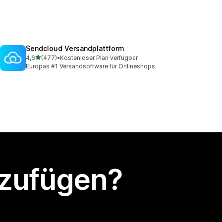
Sendcloud Versandplattform
von 5 Sternen
4,6
(477)
•
Kostenloser Plan verfügbar
477 Rezensionen insgesamt
Europas #1 Versandsoftware für Onlineshops
nzufügen?