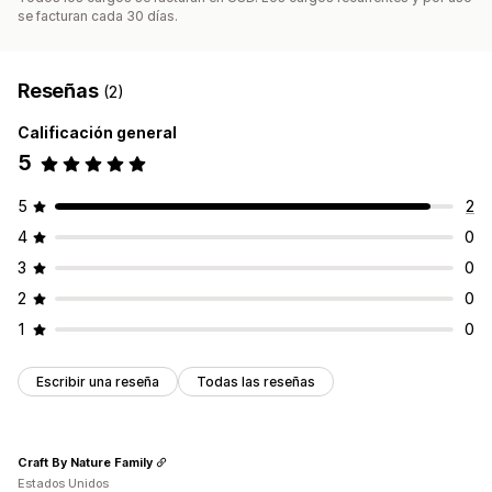
se facturan cada 30 días.
Reseñas
(2)
Calificación general
5
5
2
4
0
3
0
2
0
1
0
Escribir una reseña
Todas las reseñas
Craft By Nature Family
Estados Unidos