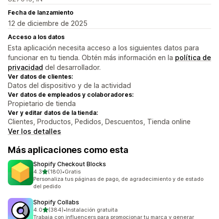
Fecha de lanzamiento
12 de diciembre de 2025
Acceso a los datos
Esta aplicación necesita acceso a los siguientes datos para
funcionar en tu tienda. Obtén más información en la
política de
privacidad
del desarrollador.
Ver datos de clientes:
Datos del dispositivo y de la actividad
Ver datos de empleados y colaboradores:
Propietario de tienda
Ver y editar datos de la tienda:
Clientes, Productos, Pedidos, Descuentos, Tienda online
Ver los detalles
Más aplicaciones como esta
Shopify Checkout Blocks
de 5 estrellas
4.3
(180)
•
Gratis
180 reseñas en total
Personaliza tus páginas de pago, de agradecimiento y de estado
del pedido
Shopify Collabs
de 5 estrellas
4.0
(384)
•
Instalación gratuita
384 reseñas en total
Trabaja con influencers para promocionar tu marca y generar