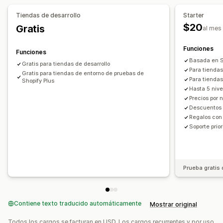
Descuentos en el carrito
Regalos
Tiendas de desarrollo
Starter
Descuentos por venta adicional
Precios dinámicos
$20
Gratis
al mes
Descuentos personalizados
Gestión de descuentos
Funciones
Funciones
Campañas
Automatizaciones
Segmentación
Etiquetas
Basada en S
Gratis para tiendas de desarrollo
Para tiendas
Gratis para tiendas de entorno de pruebas de
Para tienda
Shopify Plus
Hasta 5 nive
Precios por 
Descuentos
Regalos con
Soporte prior
Prueba gratis 
Contiene texto traducido automáticamente
Mostrar original
Todos los cargos se facturan en USD. Los cargos recurrentes y por uso