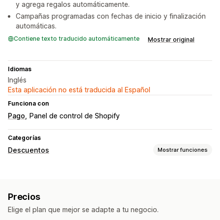
y agrega regalos automáticamente.
Campañas programadas con fechas de inicio y finalización
automáticas.
Contiene texto traducido automáticamente
Mostrar original
Idiomas
Inglés
Esta aplicación no está traducida al Español
Funciona con
Pago
Panel de control de Shopify
Categorías
Descuentos
Mostrar funciones
Tipos de descuentos
Códigos de descuento
Precios por niveles
Precios
Descuentos por volumen
Descuentos porcentuales
Elige el plan que mejor se adapte a tu negocio.
Precios de mayorista
Tarifas de envío