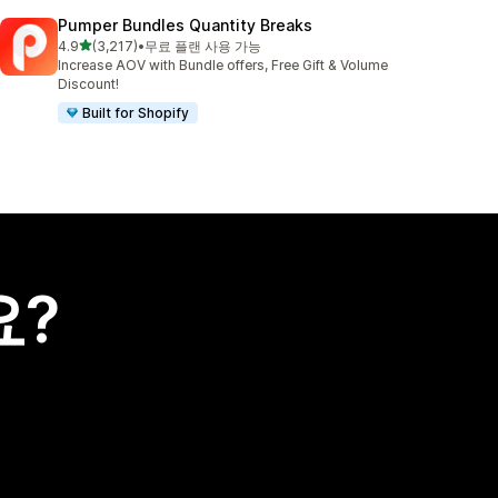
Pumper Bundles Quantity Breaks
별 5개 중
4.9
(3,217)
•
무료 플랜 사용 가능
총 리뷰 3217개
Increase AOV with Bundle offers, Free Gift & Volume
Discount!
Built for Shopify
요?