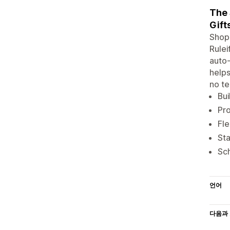
The 
Gift
Shopi
Rulei
auto-
helps
no te
Bui
Pro
Fle
Sta
Sch
언어
다음과 