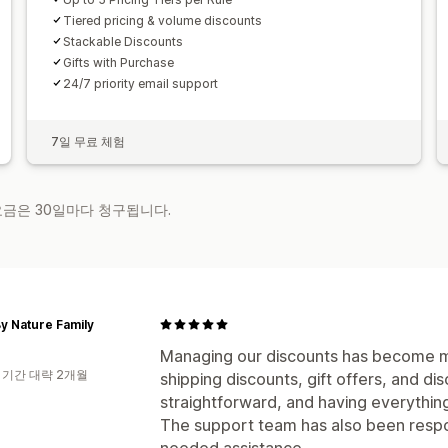
Tiered pricing & volume discounts
Stackable Discounts
Gifts with Purchase
24/7 priority email support
7일 무료 체험
 요금은 30일마다 청구됩니다.
By Nature Family
Managing our discounts has become muc
 기간 대략 2개월
shipping discounts, gift offers, and di
straightforward, and having everything
The support team has also been resp
needed assistance.