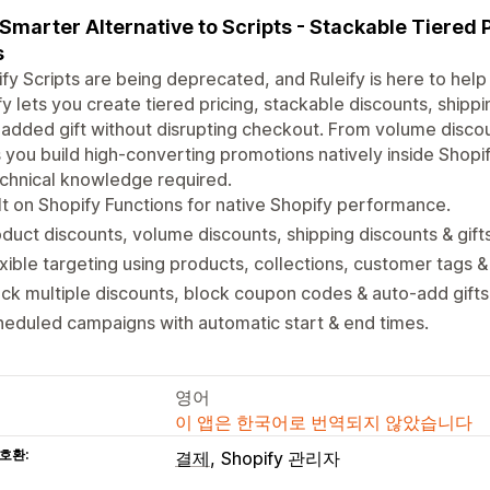
Smarter Alternative to Scripts - Stackable Tiered 
s
fy Scripts are being deprecated, and Ruleify is here to help 
fy lets you create tiered pricing, stackable discounts, shipp
added gift without disrupting checkout. From volume discou
 you build high-converting promotions natively inside Shopif
chnical knowledge required.
lt on Shopify Functions for native Shopify performance.
duct discounts, volume discounts, shipping discounts & gifts 
xible targeting using products, collections, customer tags 
ck multiple discounts, block coupon codes & auto-add gifts
eduled campaigns with automatic start & end times.
영어
이 앱은 한국어로 번역되지 않았습니다
호환:
결제
Shopify 관리자