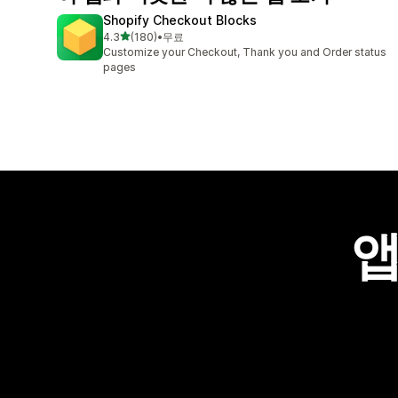
Shopify Checkout Blocks
별 5개 중
4.3
(180)
•
무료
총 리뷰 180개
Customize your Checkout, Thank you and Order status
pages
앱