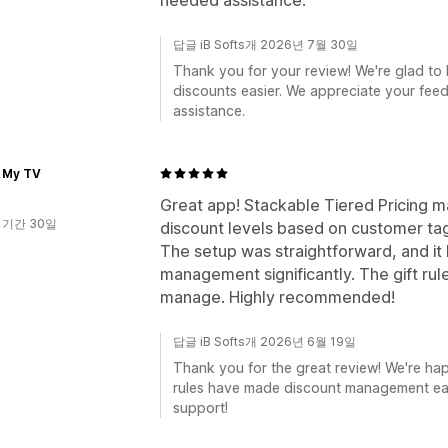
답글 iB Softs개 2026년 7월 30일
Thank you for your review! We're glad t
discounts easier. We appreciate your fee
assistance.
 My TV
Great app! Stackable Tiered Pricing ma
 기간 30일
discount levels based on customer tag
The setup was straightforward, and it 
management significantly. The gift rul
manage. Highly recommended!
답글 iB Softs개 2026년 6월 19일
Thank you for the great review! We're happ
rules have made discount management eas
support!