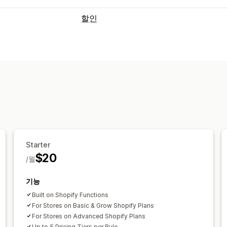
할인
할인 유형
할인 코드
계층별 가격
수량 할인
백분
기프트
상향 판매 할인
동적 가격
사용
할인 관리
캠페인
자동화
타게팅
태그 지정
Starter
$20
/월
기능
Built on Shopify Functions
For Stores on Basic & Grow Shopify Plans
For Stores on Advanced Shopify Plans
Up to 5 Pricing Tiers per Rule