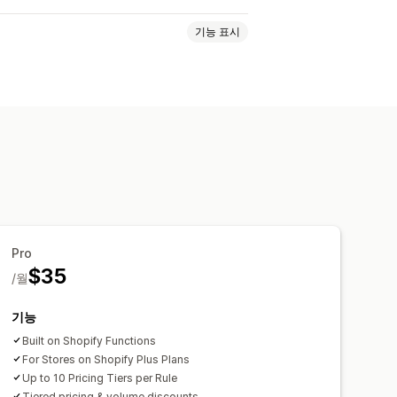
기능 표시
율 할인
도매가
배송료
카트 할인
자 지정 할인
Pro
$35
/월
기능
Built on Shopify Functions
For Stores on Shopify Plus Plans
Up to 10 Pricing Tiers per Rule
Tiered pricing & volume discounts