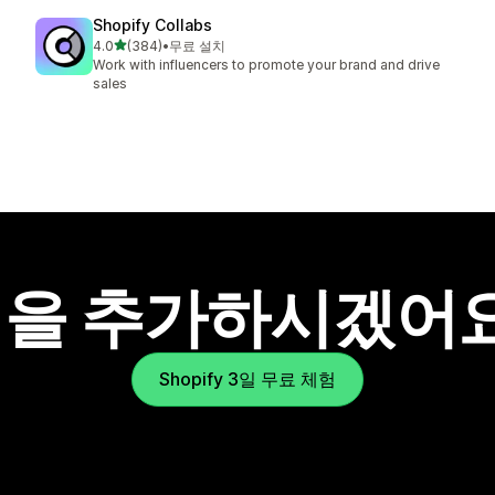
Shopify Collabs
별 5개 중
4.0
(384)
•
무료 설치
총 리뷰 384개
Work with influencers to promote your brand and drive
sales
을 추가하시겠어
Shopify 3일 무료 체험