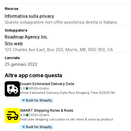
Risorse
Informativa sulla privacy
Questo sviluppatore non offre assistenza diretta in Italiano.
Sviluppatore
Roadmap Agency Inc.
Sito web
125 Charles Ave East, Box 203, Morris, MB, R0G 1K0, CA
Lanciata
25 gennaio 2023
Altre app come questa
Essent Estimated Delivery Date
stelle su 5
5,0
(859)
•
Gratis
859 recensioni totali
Show Estimated Delivery Date Plus Shipping Time (EDD/ETA)
Built for Shopify
SMART Shipping Rates & Rules
stelle su 5
4,9
(306)
•
Gratis
306 recensioni totali
Postcode shipping calculator to set rates & rules by product
Built for Shopify