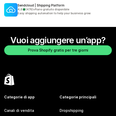
Sendcloud | Shipping Platform
stelle su 5
4,6
(476)
•
Piano gratuito disponibile
476 recensioni totali
Easy shipping automation to help your business grow.
Vuoi aggiungere un’app?
Prova Shopify gratis per tre giorni
Categorie di app
Categorie principali
Canali di vendita
Dropshipping