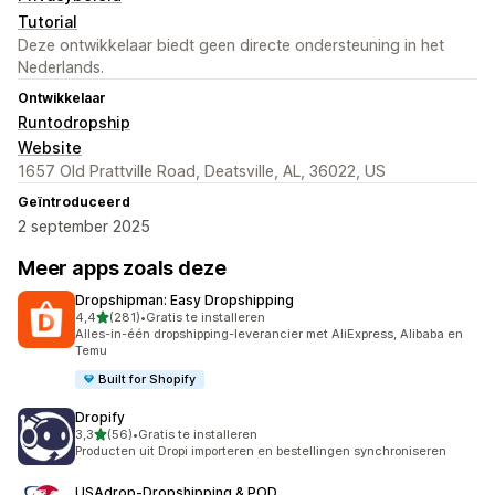
Tutorial
Deze ontwikkelaar biedt geen directe ondersteuning in het
Nederlands.
Ontwikkelaar
Runtodropship
Website
1657 Old Prattville Road, Deatsville, AL, 36022, US
Geïntroduceerd
2 september 2025
Meer apps zoals deze
Dropshipman: Easy Dropshipping
van 5 sterren
4,4
(281)
•
Gratis te installeren
281 recensies in totaal
Alles-in-één dropshipping-leverancier met AliExpress, Alibaba en
Temu
Built for Shopify
Dropify
van 5 sterren
3,3
(56)
•
Gratis te installeren
56 recensies in totaal
Producten uit Dropi importeren en bestellingen synchroniseren
USAdrop‑Dropshipping & POD