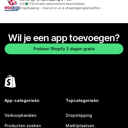
van 5 sterren
4,6
(73)
•
Gratis abonnement beschikbaar
73 recensies in totaal
Dropshipping - Voorzie in al je dropshippingbehoeften
Wil je een app toevoegen?
Probeer Shopify 3 dagen gratis
App-categorieën
Topcategorieën
Verkoopkanalen
Dropshipping
Producten zoeken
Marktplaatsen