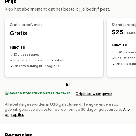
Prijs
Bestandsbeheer
Kies het abonnement dat het beste bij je bedrijf past.
Voorbeeld
Bestand downloaden
Gratis proefversie
Standaardpri
$25
Gratis
/maan
Functies
Functies
500 passes
100 passessies
Realistische
Realistische en snelle resultaten
Ondersteunin
Ondersteuning bij integratie
Bevat automatisch vertaalde tekst
Origineel weergeven
Alle betalingen worden in USD gefactureerd. Terugkerende en op
gebruik gebaseerde kosten worden om de 30 dagen gefactureerd.
Alle
prijsopties
Recensies