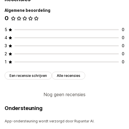
Algemene beoordeling
0
5
0
4
0
3
0
2
0
1
0
Een recensie schrijven
Alle recensies
Nog geen recensies
Ondersteuning
App-ondersteuning wordt verzorgd door Rupantar AI.