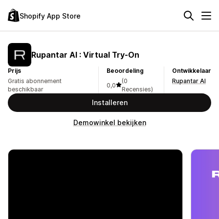
Shopify App Store
Rupantar AI : Virtual Try‑On
Prijs
Beoordeling
Ontwikkelaar
Gratis abonnement
(0
Rupantar AI
0,0
beschikbaar
Recensies)
Installeren
Demowinkel bekijken