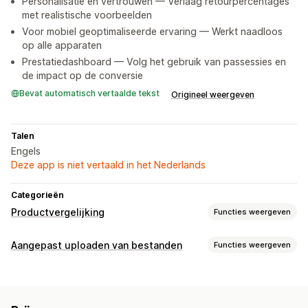
Personalisatie en vertrouwen — Verlaag retourpercentages
met realistische voorbeelden
Voor mobiel geoptimaliseerde ervaring — Werkt naadloos
op alle apparaten
Prestatiedashboard — Volg het gebruik van passessies en
de impact op de conversie
Bevat automatisch vertaalde tekst
Origineel weergeven
Talen
Engels
Deze app is niet vertaald in het Nederlands
Categorieën
Productvergelijking
Functies weergeven
Vergelijkingstools
Aangepast uploaden van bestanden
Functies weergeven
Virtueel uitproberen
Afbeeldingen
Bestandstypes
Weergaveopties
PNG
JPEG
Afbeeldingen
Kleur en lettertype
Productpagina
Mobiel responsief