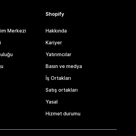
Shopify
dım Merkezi
Hakkında
i
Kariyer
luluğu
Yatırımcılar
gu
Basın ve medya
İş Ortakları
Satış ortakları
Yasal
Hizmet durumu