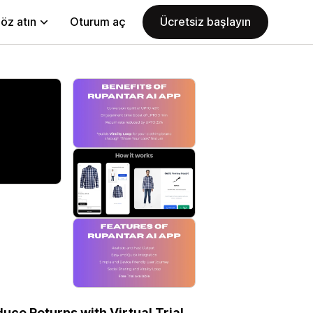
öz atın
Oturum aç
Ücretsiz başlayın
ce Returns with Virtual Trial