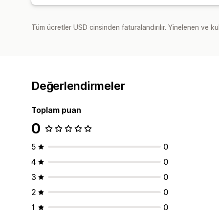
Tüm ücretler USD cinsinden faturalandırılır. Yinelenen ve kul
Değerlendirmeler
Toplam puan
0
5
0
4
0
3
0
2
0
1
0