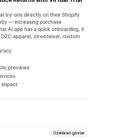
 try-ons directly on their Shopify
ntly — increasing purchase
r AI app has a quick onboarding, it
s, D2C apparel, streetwear, custom
curacy
stic previews
devices
 impact
Özellikleri göster