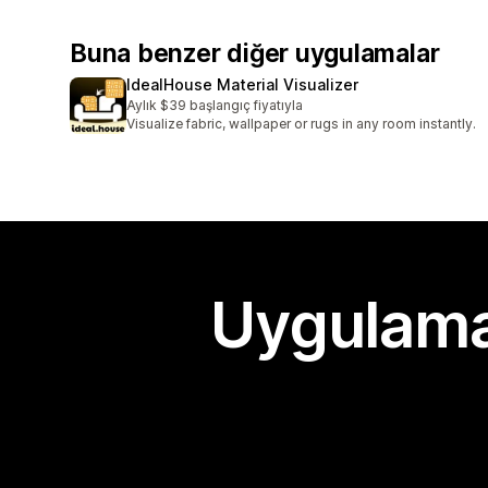
Buna benzer diğer uygulamalar
IdealHouse Material Visualizer
Aylık $39 başlangıç fiyatıyla
Visualize fabric, wallpaper or rugs in any room instantly.
Uygulama