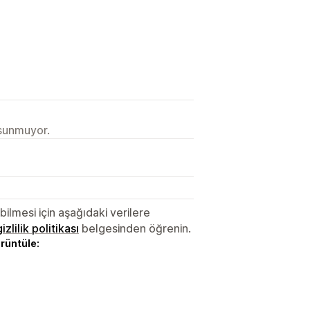
 sunmuyor.
lmesi için aşağıdaki verilere
gizlilik politikası
belgesinden öğrenin.
örüntüle: