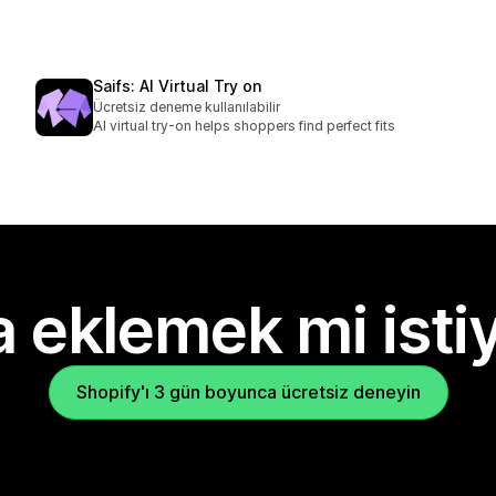
Saifs: AI Virtual Try on
Ücretsiz deneme kullanılabilir
AI virtual try-on helps shoppers find perfect fits
 eklemek mi isti
Shopify'ı 3 gün boyunca ücretsiz deneyin