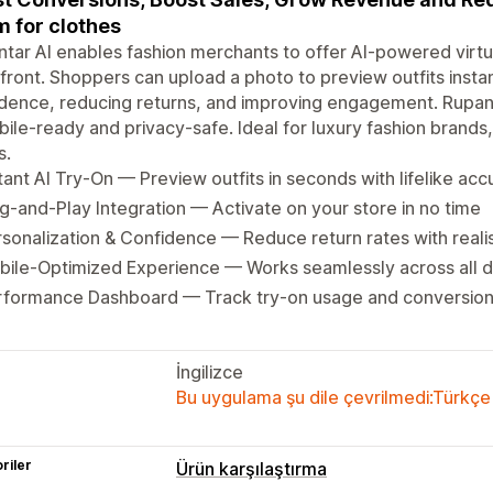
 for clothes
tar AI enables fashion merchants to offer AI-powered virtual
front. Shoppers can upload a photo to preview outfits insta
dence, reducing returns, and improving engagement. Rupanta
bile-ready and privacy-safe. Ideal for luxury fashion brand
s.
tant AI Try-On — Preview outfits in seconds with lifelike ac
g-and-Play Integration — Activate on your store in no time
sonalization & Confidence — Reduce return rates with reali
bile-Optimized Experience — Works seamlessly across all 
rformance Dashboard — Track try-on usage and conversion
İngilizce
Bu uygulama şu dile çevrilmedi:Türkçe
riler
Ürün karşılaştırma