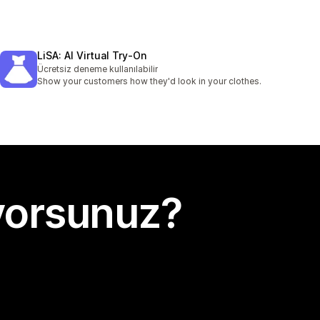
LiSA: AI Virtual Try‑On
Ücretsiz deneme kullanılabilir
Show your customers how they'd look in your clothes.
yorsunuz?