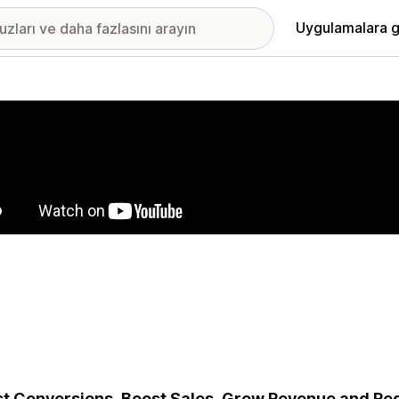
Uygulamalara g
ıkan görsel galerisi
t Conversions, Boost Sales, Grow Revenue and Redu