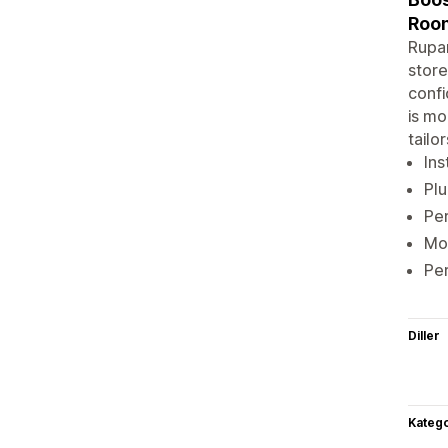
Room
Rupan
store
confi
is mo
tailor
Ins
Plu
Per
Mo
Pe
Diller
Katego