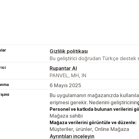
lar
Gizlilik politikası
Bu geliştirici doğrudan Türkçe destek
rici
Rupantar AI
PANVEL, MH, IN
lanma
6 Mayıs 2025
rişimi
Bu uygulamanın mağazanızda kullanılabi
erişmesi gerekir. Nedenini geliştiricinin
Personel ve katkıda bulunan verilerini g
Mağaza sahibi
Mağaza verilerini görüntüle ve düzenle:
Müşteriler, ürünler, Online Mağaza
Ayrıntıları inceleyin