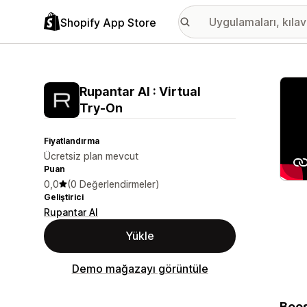
Shopify App Store
Öne ç
Rupantar AI : Virtual
Try‑On
Fiyatlandırma
Ücretsiz plan mevcut
Puan
0,0
(0 Değerlendirmeler)
Geliştirici
Rupantar AI
Yükle
Demo mağazayı görüntüle
Boos