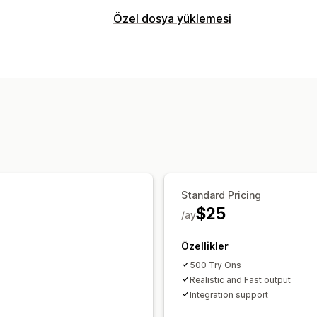
Karşılaştırma araçları
Özel dosya yüklemesi
Sanal deneme
Görseller
Dosya türleri
Görüntüleme seçenekleri
PNG
JPEG
Görseller
Renk ve yazı tipi
Ürün sayfası
Mobil 
Dosya yönetimi
Önizleme
Dosya indirme
Standard Pricing
$25
/ay
Özellikler
500 Try Ons
Realistic and Fast output
Integration support