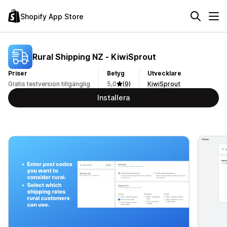
Shopify App Store
Rural Shipping NZ ‑ KiwiSprout
Priser
Betyg
Utvecklare
Gratis testversion tillgänglig
5,0
(9)
KiwiSprout
Installera