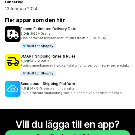
Lansering
13 februari 2024
Fler appar som den här
Essent Estimated Delivery Date
av 5 stjärnor
5,0
(865)
•
Gratis
865 recensioner totalt
Visa beräknat leveransdatum plus frakttid (EDD/ETA)
Built for Shopify
SMART Shipping Rates & Rules
av 5 stjärnor
4,9
(317)
•
Gratis
317 recensioner totalt
Postnummerbaserad fraktkalkylator för priser och regler per produkt
Built for Shopify
Sendcloud | Shipping Platform
av 5 stjärnor
4,6
(477)
•
Gratisplan tillgänglig
477 recensioner totalt
Enkel fraktautomatisering som hjälper din verksamhet att växa.
Vill du lägga till en app?