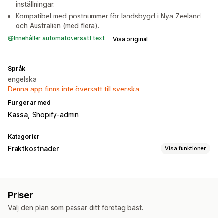
inställningar.
Kompatibel med postnummer för landsbygd i Nya Zeeland
och Australien (med flera).
Innehåller automatöversatt text
Visa original
Språk
engelska
Denna app finns inte översatt till svenska
Fungerar med
Kassa
Shopify-admin
Kategorier
Fraktkostnader
Visa funktioner
Prisberäkning
Postnummer/postkod
Priser
Anpassning
Välj den plan som passar ditt företag bäst.
Restriktioner för postbox
Address Validation
Dölj pris