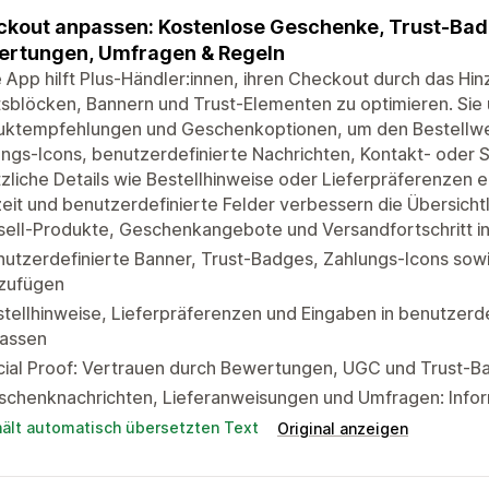
kout anpassen: Kostenlose Geschenke, Trust-Badg
ertungen, Umfragen & Regeln
 App hilft Plus-Händler:innen, ihren Checkout durch das Hi
tsblöcken, Bannern und Trust-Elementen zu optimieren. Sie u
uktempfehlungen und Geschenkoptionen, um den Bestellwer
ngs-Icons, benutzerdefinierte Nachrichten, Kontakt- oder 
zliche Details wie Bestellhinweise oder Lieferpräferenzen e
eit und benutzerdefinierte Felder verbessern die Übersichtl
ell-Produkte, Geschenkangebote und Versandfortschritt in
utzerdefinierte Banner, Trust-Badges, Zahlungs-Icons sowi
nzufügen
tellhinweise, Lieferpräferenzen und Eingaben in benutzerd
fassen
cial Proof: Vertrauen durch Bewertungen, UGC und Trust-
schenknachrichten, Lieferanweisungen und Umfragen: Info
hält automatisch übersetzten Text
Original anzeigen