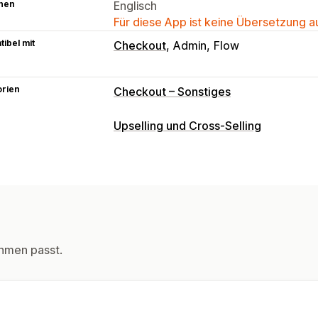
hen
Englisch
Für diese App ist keine Übersetzung 
ibel mit
Checkout
Admin
Flow
orien
Checkout – Sonstiges
Upselling und Cross-Selling
Anpassung
Checkout-Upselling
Add-ons mit ein
Angebote und Empfehlungen
Kostenlose Geschenke
Geschenkver
Produkt-Add-ons
Häufig zusammen 
hmen passt.