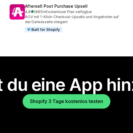
Aftersell Post Purchase Upsell
von 5 Sternen
4,8
(885)
•
Kostenloser Plan verfügbar
885 Rezensionen insgesamt
AOV mit 1-Klick-Checkout-Upsells und Angeboten auf
der Dankesseite steigern
Built for Shopify
 du eine App hi
Shopify 3 Tage kostenlos testen