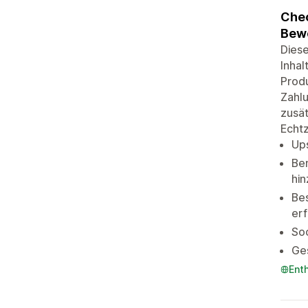
Chec
Bew
Diese
Inhal
Prod
Zahlu
zusät
Echtz
Ups
Ben
hi
Bes
er
So
Ge
Ent