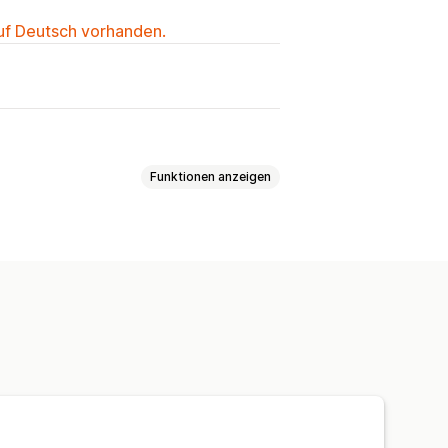
auf Deutsch vorhanden.
Funktionen anzeigen
em Klick
packung
Kostenloser Versand
gekauft