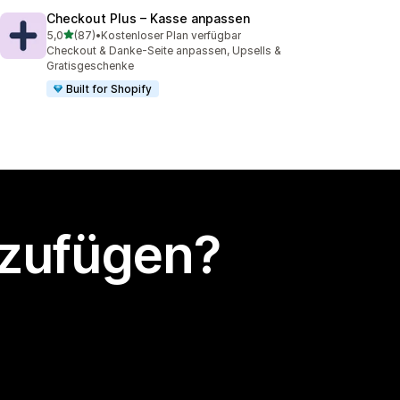
Checkout Plus – Kasse anpassen
von 5 Sternen
5,0
(87)
•
Kostenloser Plan verfügbar
87 Rezensionen insgesamt
Checkout & Danke-Seite anpassen, Upsells &
Gratisgeschenke
Built for Shopify
nzufügen?