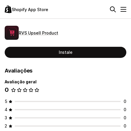
Shopify App Store
RVS Upsell Product
Instale
Avaliações
Avaliação geral
0
5
0
4
0
3
0
2
0