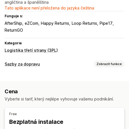
angličtina a španělština
Tato aplikace není přeložena do jazyka čeština
Funguje s:
AfterShip
eZCom
Happy Returns
Loop Returns
Pipe17
ReturnGO
Kategorie
Logistika třetí strany (3PL)
Sazby za dopravu
Zobrazit funkce
Výpočet sazeb
Paušální sazba
Na základě dopravce
Na základě zákazníka
Cena
Na základě rozměrů
Na základě vzdálenosti
Vyberte si tarif, který nejlépe vyhovuje vašemu podnikání.
Na základě produktů
Na základě množství
Na základě hmotnosti
Kombinace sazeb
Free
Přizpůsobení
Bezplatná instalace
Stránky pro sledování
Datum doručení
Plánování