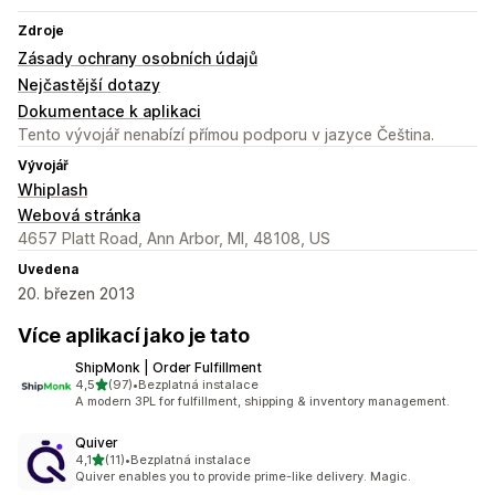
Zdroje
Zásady ochrany osobních údajů
Nejčastější dotazy
Dokumentace k aplikaci
Tento vývojář nenabízí přímou podporu v jazyce Čeština.
Vývojář
Whiplash
Webová stránka
4657 Platt Road, Ann Arbor, MI, 48108, US
Uvedena
20. březen 2013
Více aplikací jako je tato
ShipMonk | Order Fulfillment
z 5 hvězd
4,5
(97)
•
Bezplatná instalace
Celkový počet recenzí: 97
A modern 3PL for fulfillment, shipping & inventory management.
Quiver
z 5 hvězd
4,1
(11)
•
Bezplatná instalace
Celkový počet recenzí: 11
Quiver enables you to provide prime-like delivery. Magic.