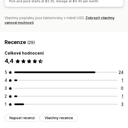
Pick and pack starts at $2.35, storage at $0.45 per month
Vlastní pravidla
Všechny poplatky jsou fakturovány v měně USD.
Zobrazit všechny
cenové možnosti
Recenze
(29)
Celkové hodnocení
4,4
5
24
4
1
3
0
2
1
1
3
Napsat recenzi
Všechny recenze