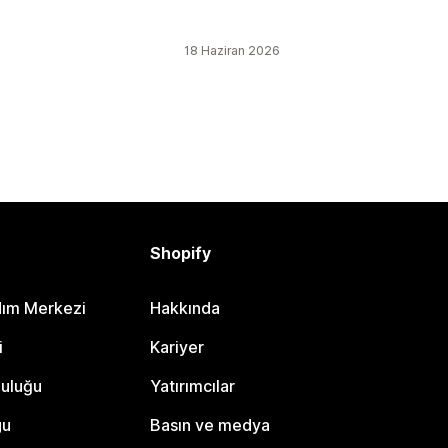
18 Haziran 2026
Shopify
dım Merkezi
Hakkında
i
Kariyer
luluğu
Yatırımcılar
gu
Basın ve medya