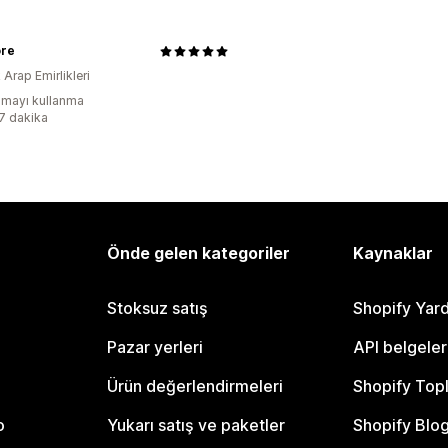
ore
k Arap Emirlikleri
mayı kullanma
:7 dakika
Önde gelen kategoriler
Kaynaklar
Stoksuz satış
Shopify Yar
Pazar yerleri
API belgeler
Ürün değerlendirmeleri
Shopify Top
o
Yukarı satış ve paketler
Shopify Blo