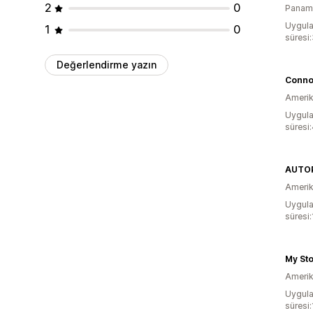
2
0
Panam
Uygula
1
0
süresi
Değerlendirme yazın
Conno
Amerika
Uygula
süresi
AUTO
Amerika
Uygula
süresi
My St
Amerika
Uygula
süresi