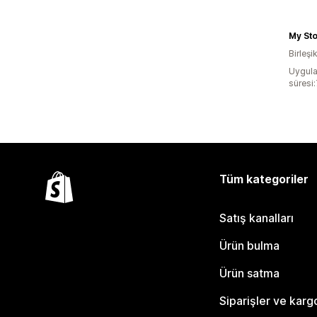
My St
Birleşi
Uygula
süresi
Tüm kategoriler
Satış kanalları
Ürün bulma
Ürün satma
Siparişler ve karg