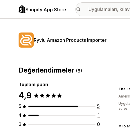
Shopify App Store
Ryviu Amazon Products Importer
Değerlendirmeler
(6)
Toplam puan
The La
4,9
Amerika
Uygula
5
5
süresi:
4
1
3
0
Milo a