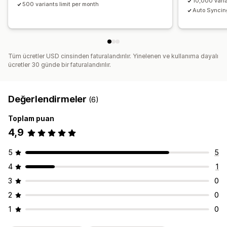
10,000 varia
500 variants limit per month
Auto Syncin
Tüm ücretler USD cinsinden faturalandırılır. Yinelenen ve kullanıma dayalı
ücretler 30 günde bir faturalandırılır.
Değerlendirmeler
(6)
Toplam puan
4,9
5
5
4
1
3
0
2
0
1
0