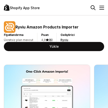
Shopify App Store
Ryviu Amazon Products Importer
Fiyatlandırma
Puan
Geliştirici
Ücretsiz plan mevcut
4,9
(6)
Ryviu
Yükle