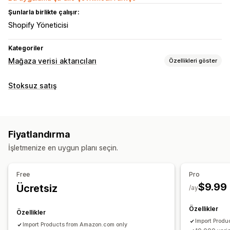
Şunlarla birlikte çalışır:
Shopify Yöneticisi
Kategoriler
Mağaza verisi aktarıcıları
Özellikleri göster
Veri senkronizasyonu
Stoksuz satış
Otomatik güncelleme
Envanter senkronizasyonu
Fiyat senkronizasyonu
Ürün senkronizasyonu
Zamanlanmış senkronizasyon
Fiyatlandırma
İşletmenize en uygun planı seçin.
Free
Pro
$9.99
Ücretsiz
/ay
Özellikler
Özellikler
Import Prod
Import Products from Amazon.com only