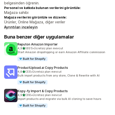
belgesinden öğrenin.
Personel ve katkıda bulunan verilerini görüntüle:
Mağaza sahibi
Mağaza verilerini görüntüle ve düzenle:
Ürünler, Online Mağaza, diğer veriler
Ayrıntıları inceleyin
Buna benzer diğer uygulamalar
Reputon Amazon Importer
5 yıldız üzerinden
4,9
(651)
•
Ücretsiz plan mevcut
toplam 651 değerlendirme
Start Amazon dropshipping or earn Amazon Affiliate commission
Built for Shopify
ProductUpload.ai Copy Products
5 yıldız üzerinden
4,8
(33)
•
Ücretsiz plan mevcut
toplam 33 değerlendirme
Bulk import products from any store, Clone & Rewrite with AI
Built for Shopify
Kopy‑fy Import & Copy Products
5 yıldız üzerinden
4,9
(39)
•
Ücretsiz plan mevcut
toplam 39 değerlendirme
Import products and migrate via bulk AI cloning to save hours
Built for Shopify