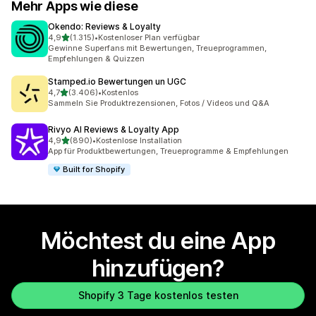
Mehr Apps wie diese
Okendo: Reviews & Loyalty
von 5 Sternen
4,9
(1.315)
•
Kostenloser Plan verfügbar
1315 Rezensionen insgesamt
Gewinne Superfans mit Bewertungen, Treueprogrammen,
Empfehlungen & Quizzen
Stamped.io Bewertungen un UGC
von 5 Sternen
4,7
(3.406)
•
Kostenlos
3406 Rezensionen insgesamt
Sammeln Sie Produktrezensionen, Fotos / Videos und Q&A
Rivyo AI Reviews & Loyalty App
von 5 Sternen
4,9
(890)
•
Kostenlose Installation
890 Rezensionen insgesamt
App für Produktbewertungen, Treueprogramme & Empfehlungen
Built for Shopify
Möchtest du eine App
hinzufügen?
Shopify 3 Tage kostenlos testen