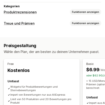
Kategorien
Produktrezensionen
Funktionen anzeigen
Anzeigeoptionen
Treue und Prämien
Funktionen anzeigen
Erfahrungsberichte
Fotorezensionen
Videorezensionen
Programmtypen
Sternebewertungen
Abstimmung
Badges
Karussells
Prämienprogramme
Mitgliedschaften
VIP-Stufen
Rasterlayout
Tabs oder Seitenleisten
Preisgestaltung
Seite "Alle Rezensionen"
Top-Rezensionen
Prämien, die du anbieten kannst
Wähle den Plan, der am besten zu deinem Unternehmen passt.
Rezensions-Highlights
Punkte
Rabatte
Coupons
POS-Prämien
Zusammenfassungen der Rezensionen
Kostenloser Versand
Free
Basic
Fragen und Antworten
Filterung
Rich Snippets
$6.99
Kostenlos
/ M
Wege zum Einholen von Rezensionen
oder $62.90/Ja
E-Mail-Anfragen
Formulare
Import und Export
+ 15 USD/Mona
Umfasst
Prämien (option
Automatisierungen
Widgets für Produktbewertungen und
berechnet.
Sternebewertungen
Import von Bewertungen nur aus AliExpress
Umfasst
Limit von 50 Produkten und 20 Bewertungen pro
Produkt
Import aus 