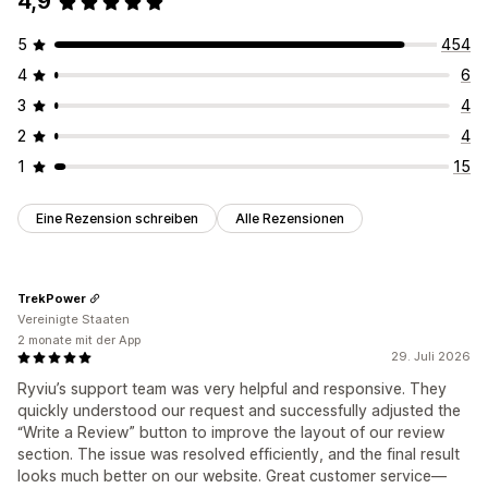
4,9
5
454
4
6
3
4
2
4
1
15
Eine Rezension schreiben
Alle Rezensionen
TrekPower
Vereinigte Staaten
2 monate mit der App
29. Juli 2026
Ryviu’s support team was very helpful and responsive. They
quickly understood our request and successfully adjusted the
“Write a Review” button to improve the layout of our review
section. The issue was resolved efficiently, and the final result
looks much better on our website. Great customer service—