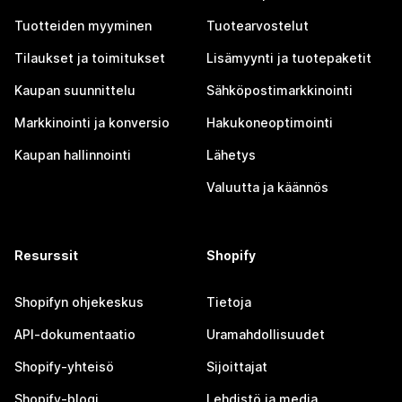
Tuotteiden myyminen
Tuotearvostelut
Tilaukset ja toimitukset
Lisämyynti ja tuotepaketit
Kaupan suunnittelu
Sähköpostimarkkinointi
Markkinointi ja konversio
Hakukoneoptimointi
Kaupan hallinnointi
Lähetys
Valuutta ja käännös
Resurssit
Shopify
Shopifyn ohjekeskus
Tietoja
API-dokumentaatio
Uramahdollisuudet
Shopify-yhteisö
Sijoittajat
Shopify-blogi
Lehdistö ja media