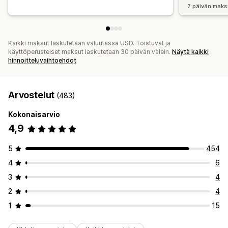
7 päivän maks
Kaikki maksut laskutetaan valuutassa USD. Toistuvat ja
käyttöperusteiset maksut laskutetaan 30 päivän välein.
Näytä kaikki
hinnoitteluvaihtoehdot
Arvostelut
(483)
Kokonaisarvio
4,9
5
454
4
6
3
4
2
4
1
15