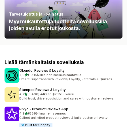
Tarvetulostus ja -painatus
Myy mukautettuja tuotteita sovelluksilla,
joiden avulla erotut joukosta.
Lisää tämänkaltaisia sovelluksia
Okendo: Reviews & Loyalty
/ 5 tähteä
4,9
(1 315)
•
Ilmainen sopimus saatavilla
1315 arvostelua yhteensä
Create Superfans with Reviews, Loyalty, Referrals & Quizzes
Stamped Reviews & Loyalty
/ 5 tähteä
4,7
(3 406)
•
Alkaen $23/kuukausi
3406 arvostelua yhteensä
Build trust, drive acquisition and sales with customer reviews
Rivyo ‑ Product Reviews App
/ 5 tähteä
4,9
(889)
•
Ilmainen asennus
889 arvostelua yhteensä
Collect unlimited product reviews & build customer loyalty.
Built for Shopify