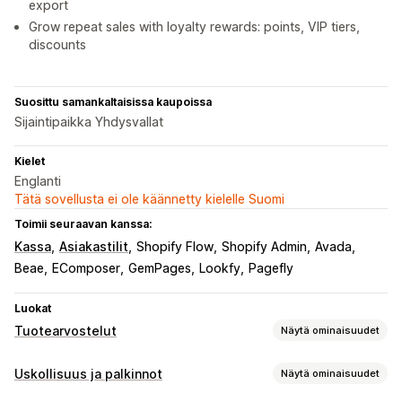
export
Grow repeat sales with loyalty rewards: points, VIP tiers,
discounts
Suosittu samankaltaisissa kaupoissa
Sijaintipaikka Yhdysvallat
Kielet
Englanti
Tätä sovellusta ei ole käännetty kielelle Suomi
Toimii seuraavan kanssa:
Kassa
Asiakastilit
Shopify Flow
Shopify Admin
Avada
Beae
EComposer
GemPages
Lookfy
Pagefly
Luokat
Tuotearvostelut
Näytä ominaisuudet
Näyttövaihtoehdot
Uskollisuus ja palkinnot
Näytä ominaisuudet
Suositukset
Valokuva-arvostelut
Videoarvostelut