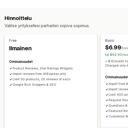
Ohjelmatyypit
Tähtiluokitukset
Äänestys
Tunnukset
Karusellit
Palkitsemisohjelmat
Jäsenyydet
VIP-tasot
Ruudukkoasettelu
Välilehdet tai sivupalkit
Hinnoittelu
Kaikki arvostelut -sivu
Parhaat arvostelut
Tarjottavat palkkiot
Valitse yrityksellesi parhaiten sopiva sopimus.
Arvostelujen kohokohdat
Arvostelukoosteet
Pisteet
Alennukset
Kupongit
POS-palkkiot
Kysymyksiä ja vastauksia
Suodatus
Rich-koodinpätkät
Ilmainen toimitus
Free
Basic
Arvostelujen keräystavat
$6.99
Ilmainen
/ku
Sähköpostipyynnöt
Lomakkeet
Tuonti ja vienti
tai $62.90/vuo
Automaatiot
+ $15/month fo
Ominaisuudet
Charged only i
Product Reviews, Star Ratings Widgets
Import reviews from AliExpress only
Ominaisuude
Limit 50 products, 20 reviews of each
Import from 
Google Rich Snippets & SEO
Import revie
Limit 400 p
Request Rev
Questions &
Featured Re
Customize W