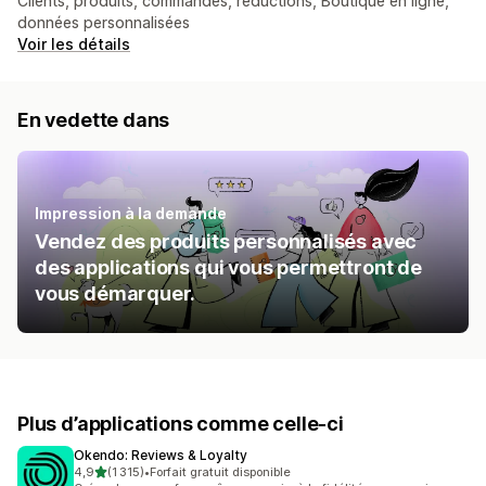
Clients, produits, commandes, réductions, Boutique en ligne,
données personnalisées
Voir les détails
En vedette dans
Impression à la demande
Vendez des produits personnalisés avec
des applications qui vous permettront de
vous démarquer.
Plus d’applications comme celle-ci
Okendo: Reviews & Loyalty
étoile(s) sur 5
4,9
(1 315)
•
Forfait gratuit disponible
1315 avis au total