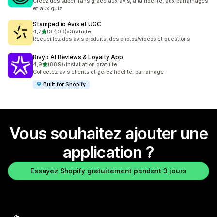
Créez des super-fans grâce aux avis, à la fidélité, aux parrainages
et aux quiz
Stamped.io Avis et UGC
étoile(s) sur 5
4,7
(3 406)
•
Gratuite
3406 avis au total
Recueillez des avis produits, des photos/vidéos et questions
Rivyo AI Reviews & Loyalty App
étoile(s) sur 5
4,9
(889)
•
Installation gratuite
889 avis au total
Collectez avis clients et gérez fidélité, parrainage
Built for Shopify
Vous souhaitez ajouter une
application ?
Essayez Shopify gratuitement pendant 3 jours