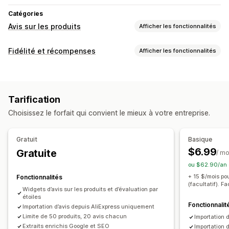
Catégories
Avis sur les produits
Afficher les fonctionnalités
Options d’affichage
Fidélité et récompenses
Afficher les fonctionnalités
Témoignages
Avis photo
Avis vidéo
Types de programmes
Évaluations par étoiles
Vote
Badges
Carrousels
Programmes de récompenses
Adhésions
Niveaux VIP
Mise en page en grille
Onglets ou barres latérales
Tarification
Page contenant tous les avis
Meilleurs avis
Récompenses que vous pouvez offrir
Choisissez le forfait qui convient le mieux à votre entreprise.
Caractéristiques des avis
Résumés des avis
Points
Réductions
Coupons
Récompenses POS
Questions-réponses
Filtrage
Extraits enrichis
Expédition gratuite
Gratuit
Basique
Méthodes pour recueillir des avis
$6.99
Gratuite
/ mo
Requêtes par e-mail
Formulaires
Import et export
ou $62.90/an 
Automatisations
+ 15 $/mois pou
Fonctionnalités
(facultatif). F
Widgets d’avis sur les produits et d’évaluation par
étoiles
Fonctionnalit
Importation d’avis depuis AliExpress uniquement
Limite de 50 produits, 20 avis chacun
Importation 
Extraits enrichis Google et SEO
Importation 