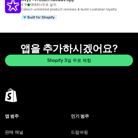
별 5개 중
4.9
(888)
•
무료 설치
총 리뷰 888개
Collect unlimited product reviews & build customer loyalty.
Built for Shopify
앱을 추가하시겠어요?
Shopify 3일 무료 체험
앱 범주
인기 범주
판매 채널
드랍쉬핑