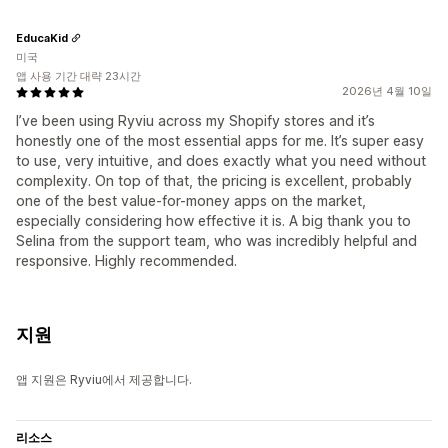
EducaKid
미국
앱 사용 기간 대략 23시간
2026년 4월 10일
I’ve been using Ryviu across my Shopify stores and it’s
honestly one of the most essential apps for me. It’s super easy
to use, very intuitive, and does exactly what you need without
complexity. On top of that, the pricing is excellent, probably
one of the best value-for-money apps on the market,
especially considering how effective it is. A big thank you to
Selina from the support team, who was incredibly helpful and
responsive. Highly recommended.
지원
앱 지원은 Ryviu에서 제공합니다.
리소스