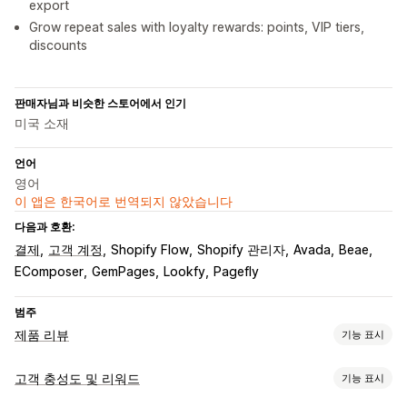
export
Grow repeat sales with loyalty rewards: points, VIP tiers,
discounts
판매자님과 비슷한 스토어에서 인기
미국 소재
언어
영어
이 앱은 한국어로 번역되지 않았습니다
다음과 호환:
결제
고객 계정
Shopify Flow
Shopify 관리자
Avada
Beae
EComposer
GemPages
Lookfy
Pagefly
범주
제품 리뷰
기능 표시
표시 옵션
고객 충성도 및 리워드
기능 표시
후기
사진 리뷰
동영상 리뷰
별점
투표
배지
캐러셀