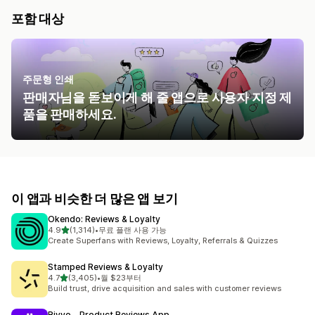
포함 대상
주문형 인쇄
판매자님을 돋보이게 해 줄 앱으로 사용자 지정 제
품을 판매하세요.
이 앱과 비슷한 더 많은 앱 보기
Okendo: Reviews & Loyalty
별 5개 중
4.9
(1,314)
•
무료 플랜 사용 가능
총 리뷰 1314개
Create Superfans with Reviews, Loyalty, Referrals & Quizzes
Stamped Reviews & Loyalty
별 5개 중
4.7
(3,405)
•
월 $23부터
총 리뷰 3405개
Build trust, drive acquisition and sales with customer reviews
Rivyo ‑ Product Reviews App