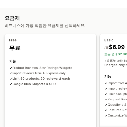
프로그램 유형
그리드 레이아웃
탭 또는 사이드바
모든 리뷰 페이지
리워드 프로그램
멤버십
VIP 등급
최고의 리뷰
리뷰 하이라이트
리뷰 요약
Q&A
필터링
요금제
리치 코드 조각
제공할 수 있는 리워드
비즈니스에 가장 적합한 요금제를 선택하세요.
포인트
할인
쿠폰
POS 리워드
무료 배송
리뷰 수집 방법
이메일 요청
양식
가져오기 및 내보내기
자동화
Free
Basic
$6.99
무료
/월
또는 연 $62.9
+ $15/month fo
기능
Charged only i
Product Reviews, Star Ratings Widgets
Import reviews from AliExpress only
기능
Limit 50 products, 20 reviews of each
Import from 
Google Rich Snippets & SEO
Import revie
Limit 400 p
Request Rev
Questions &
Featured Re
Customize W