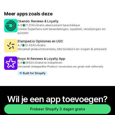
Meer apps zoals deze
Okendo: Reviews & Loyalty
van 5 sterren
4,9
(1.314)
•
Gratis abonnement beschikbaar
1314 recensies in totaal
Creëer Superfans met beoordelingen, loyaliteit, verwijzingen en
quizzen
Stamped.io Opiniones en UGC
van 5 sterren
4,7
(3.404)
•
Gratis
3404 recensies in totaal
Verzamel productrecensies, foto's/video's en vragen & antwoord
Rivyo AI Reviews & Loyalty App
van 5 sterren
4,9
(892)
•
Gratis te installeren
892 recensies in totaal
Verzamel onbeperkte Product recensies en groei met referrals.
Built for Shopify
Wil je een app toevoegen?
Probeer Shopify 3 dagen gratis