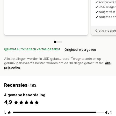
Reviewverzo
Q&A-widget
Widget voor 
Widgets aa
Gratis proefp
Bevat automatisch vertaalde tekst
Origineel weergeven
Alle betalingen worden in USD gefactureerd. Terugkerende en op
gebruik gebaseerde kosten worden om de 30 dagen gefactureerd.
Alle
prijsopties
Recensies
(483)
Algemene beoordeling
4,9
5
454