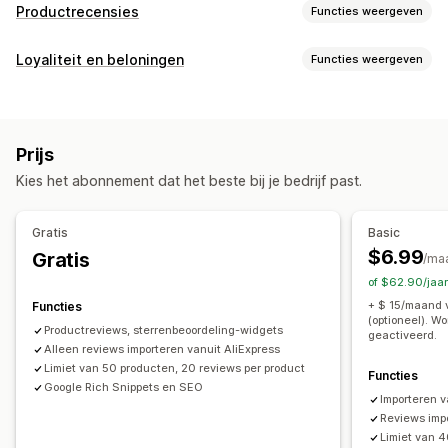
Productrecensies
Functies weergeven
Weergaveopties
Loyaliteit en beloningen
Functies weergeven
Testimonials
Recensies met foto
Recensies met video
Soorten programma's
Sterwaarderingen
Stemmen
Badges
Carrousels
Beloningsprogramma's
Lidmaatschappen
VIP-niveaus
Grid-indeling
Tabbladen of zijbalken
Prijs
Pagina met alleen recensies
Beste recensies
Beloningen die je kunt aanbieden
Kies het abonnement dat het beste bij je bedrijf past.
Hoogtepunten uit recensies
Punten
Kortingen
Coupons
POS-beloningen
Samenvattingen van recensies
Q&A
Filteren
Gratis verzending
Gratis
Basic
Rich snippets
$6.99
Gratis
/ma
Manieren om recensies te verzamelen
of $62.90/jaa
Verzoeken via e-mail
Formulieren
+ $ 15/maand 
Functies
(optioneel). W
Importeren en exporteren
Automatiseringen
Productreviews, sterrenbeoordeling-widgets
geactiveerd.
Alleen reviews importeren vanuit AliExpress
Limiet van 50 producten, 20 reviews per product
Functies
Google Rich Snippets en SEO
Importeren 
Reviews imp
Limiet van 