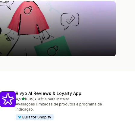
.
Rivyo AI Reviews & Loyalty App
de 5 estrelas
4,9
(889)
•
Grátis para instalar
889 avaliações ao todo
Avaliações ilimitadas de produtos e programa de
indicação.
Built for Shopify