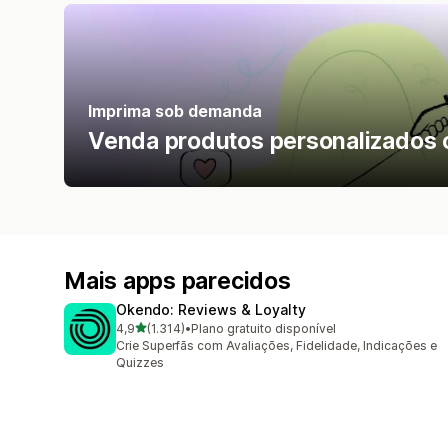
Imprima sob demanda
Venda produtos personalizados 
Mais apps parecidos
Okendo: Reviews & Loyalty
de 5 estrelas
4,9
(1.314)
•
Plano gratuito disponível
1314 avaliações ao todo
Crie Superfãs com Avaliações, Fidelidade, Indicações e
Quizzes