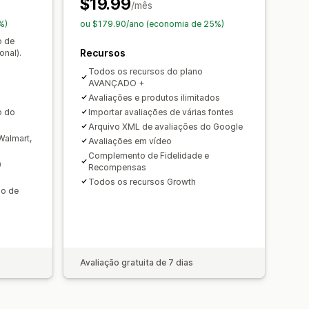
$19.99
/mês
%)
ou $179.90/ano (economia de 25%)
o de
Recursos
onal).
Todos os recursos do plano
AVANÇADO +
Avaliações e produtos ilimitados
o do
Importar avaliações de várias fontes
Arquivo XML de avaliações do Google
Walmart,
Avaliações em vídeo
Complemento de Fidelidade e
0
Recompensas
Todos os recursos Growth
ão de
Avaliação gratuita de 7 dias