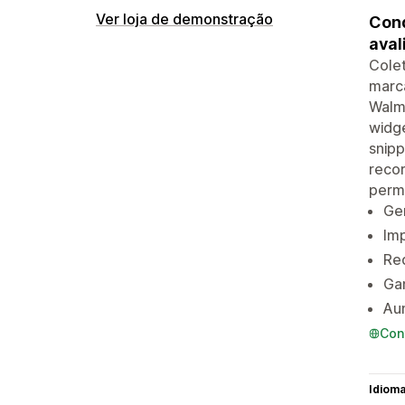
Ver loja de demonstração
Conq
aval
Colet
marc
Walm
widge
snip
recor
permi
Ge
Imp
Re
Ga
Au
Con
Idiom