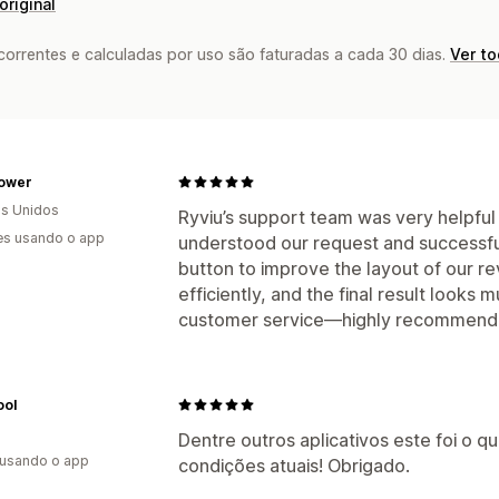
original
rrentes e calculadas por uso são faturadas a cada 30 dias.
Ver t
ower
s Unidos
Ryviu’s support team was very helpful
es usando o app
understood our request and successful
button to improve the layout of our r
efficiently, and the final result looks
customer service—highly recommend
ool
Dentre outros aplicativos este foi o
 usando o app
condições atuais! Obrigado.