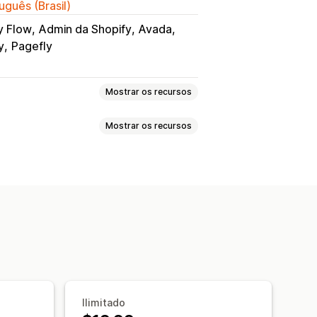
uguês (Brasil)
y Flow
Admin da Shopify
Avada
y
Pagefly
Mostrar os recursos
Mostrar os recursos
Avaliações por vídeos
los
Carrosséis
Layout de grade
mbros
Níveis VIP
as as avaliações
valiações
Resumos de avaliações
er
h snippets
nsas de POS
Frete grátis
Importação e exportação
Ilimitado