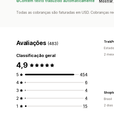
Contém texto traduzido automaticamente
Mostrar 
Todas as cobranças são faturadas em USD. Cobranças reco
Avaliações
TrekP
(483)
Estado
2 mes
Classificação geral
4,9
5
454
4
6
3
4
Shopt
2
4
Brasil
2 dias
1
15