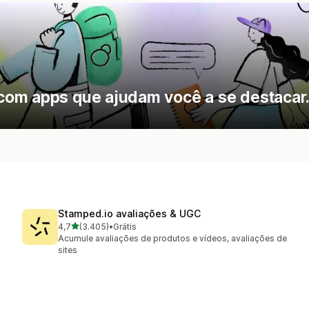
com apps que ajudam você a se destacar
Stamped.io avaliações & UGC
de 5 estrelas
4,7
(3.405)
•
Grátis
3405 avaliações ao todo
Acumule avaliações de produtos e vídeos, avaliações de
sites