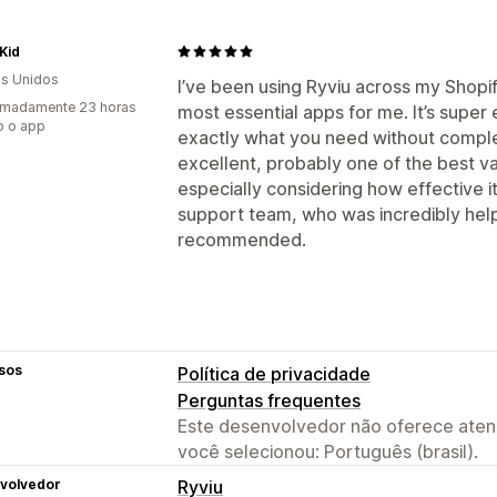
Kid
s Unidos
I’ve been using Ryviu across my Shopif
imadamente 23 horas
most essential apps for me. It’s super 
o o app
exactly what you need without complexi
excellent, probably one of the best 
especially considering how effective it
support team, who was incredibly help
recommended.
sos
Política de privacidade
Perguntas frequentes
Este desenvolvedor não oferece atend
você selecionou: Português (brasil).
volvedor
Ryviu