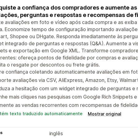
uiste a confiança dos compradores e aumente as
iações, perguntas e respostas e recompensas de f
e avaliações em foto e vídeo após cada compra e as exiba
a. Economize tempo de configuração importando avaliações
art, Shopee ou DHgate. Responda imediatamente às perg
t integrado de perguntas e respostas (Q&A). Aumente a vis
pets e exportação em Google XML. Transforme compradores
rentes: ofereça pontos de fidelidade por compras e avaliaç
ta o resgate por descontos ou frete grátis.
re confiança coletando automaticamente avaliações em fot
orte avaliações via CSV, AliExpress, Amazon, Etsy, Walma
duza a hesitação com um widget integrado de perguntas e 
nhe mais cliques nas pesquisas com Google Rich Snippets
mente as vendas recorrentes com recompensas de fidelidad
tém texto traduzido automaticamente
Mostrar original
as
inglês