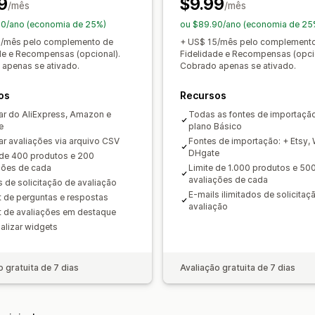
9
$9.99
/mês
/mês
90/ano (economia de 25%)
ou $89.90/ano (economia de 25
5/mês pelo complemento de
+ US$ 15/mês pelo complement
de e Recompensas (opcional).
Fidelidade e Recompensas (opci
apenas se ativado.
Cobrado apenas se ativado.
os
Recursos
ar do AliExpress, Amazon e
Todas as fontes de importaçã
e
plano Básico
ar avaliações via arquivo CSV
Fontes de importação: + Etsy, 
DHgate
 de 400 produtos e 200
ções de cada
Limite de 1.000 produtos e 50
avaliações de cada
s de solicitação de avaliação
E-mails ilimitados de solicitaç
 de perguntas e respostas
avaliação
 de avaliações em destaque
alizar widgets
o gratuita de 7 dias
Avaliação gratuita de 7 dias