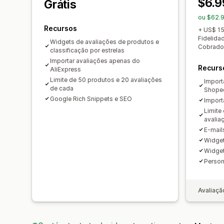
$6.9
Grátis
ou $62.
Recursos
+ US$ 1
Fidelida
Widgets de avaliações de produtos e
Cobrado 
classificação por estrelas
Importar avaliações apenas do
Recurs
AliExpress
Limite de 50 produtos e 20 avaliações
Import
de cada
Shope
Google Rich Snippets e SEO
Import
Limite
avalia
E-mail
Widget
Widget
Person
Avaliaçã