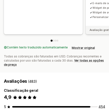
E-mails de s
Widget de p
Widget de a
Personalizar
Avaliação grat
Contém texto traduzido automaticamente
Mostrar original
Todas as cobranças são faturadas em USD. Cobranças recorrentes e
calculadas por uso são faturadas a cada 30 dias.
Ver todas as opções
de preço
Avaliações
(483)
Classificação geral
4,9
5
454