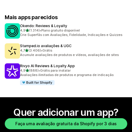
Mais apps parecidos
Okendo: Reviews & Loyalty
de 5 estrelas
4,9
(1.314)
•
Plano gratuito disponível
1314 avaliações ao todo
Crie Superfãs com Avaliações, Fidelidade, Indicações e Quizzes
Stamped.io avaliações & UGC
de 5 estrelas
4,7
(3.406)
•
Grátis
3406 avaliações ao todo
Acumule avaliações de produtos e vídeos, avaliações de sites
Rivyo AI Reviews & Loyalty App
de 5 estrelas
4,9
(888)
•
Grátis para instalar
888 avaliações ao todo
Avaliações ilimitadas de produtos e programa de indicação.
Built for Shopify
Quer adicionar um app?
Faça uma avaliação gratuita da Shopify por 3 dias