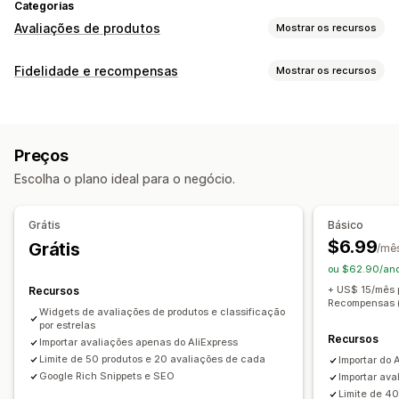
Categorias
Avaliações de produtos
Mostrar os recursos
Opções de exibição
Fidelidade e recompensas
Mostrar os recursos
Depoimentos
Avaliações por fotos
Avaliações por vídeos
Tipos de programas
Avaliações por estrelas
Votação
Selos
Carrosséis
Programas de recompensas
Para membros
Níveis VIP
Layout de grade
Abas ou barras laterais
Preços
Página de todas as avaliações
Principais avaliações
Recompensas que você pode oferecer
Escolha o plano ideal para o negócio.
Highlights de avaliações
Resumos de avaliações
Pontos
Descontos
Cupons
Recompensas de POS
Perguntas e respostas
Filtragem
Rich snippets
Frete grátis
Grátis
Básico
Maneiras de obter avaliações
$6.99
Grátis
/mê
Solicitações por e-mail
Formulários
ou $62.90/ano
Importação e exportação
Automações
+ US$ 15/mês 
Recursos
Recompensas (
Widgets de avaliações de produtos e classificação
por estrelas
Recursos
Importar avaliações apenas do AliExpress
Limite de 50 produtos e 20 avaliações de cada
Importar do
Google Rich Snippets e SEO
Importar ava
Limite de 4