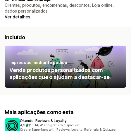
Clientes, produtos, encomendas, descontos, Loja online,
dados personalizados
Ver detalhes
Incluído
Impressão mediante pedido
Venda produtos personalizados com
aplicações que o ajudam a destacar-se.
Mais aplicações como esta
Okendo: Reviews & Loyalty
de 5 estrelas
4,9
(1.314)
•
Plano gratuito disponível
1314 total de avaliações
Create Superfans with Reviews, Loyalty, Referrals & Quizzes