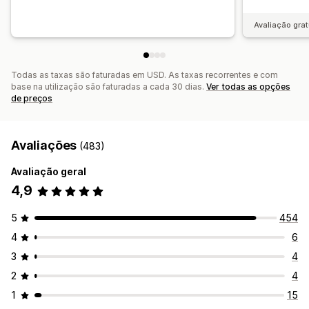
Avaliação grat
Todas as taxas são faturadas em USD. As taxas recorrentes e com
base na utilização são faturadas a cada 30 dias.
Ver todas as opções
de preços
Avaliações
(483)
Avaliação geral
4,9
5
454
4
6
3
4
2
4
1
15