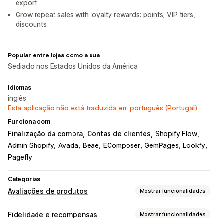
export
Grow repeat sales with loyalty rewards: points, VIP tiers,
discounts
Popular entre lojas como a sua
Sediado nos Estados Unidos da América
Idiomas
inglês
Esta aplicação não está traduzida em português (Portugal)
Funciona com
Finalização da compra
Contas de clientes
Shopify Flow
Admin Shopify
Avada
Beae
EComposer
GemPages
Lookfy
Pagefly
Categorias
Avaliações de produtos
Mostrar funcionalidades
Opções de apresentação
Fidelidade e recompensas
Mostrar funcionalidades