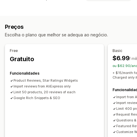
Testemunhos
Avaliações com fotos
Tipos de programas
Avaliações com vídeos
Classificações
Votação
Selos
Programas de recompensas
Adesões
Níveis de VIP
Carrosséis
Esquema de grelha
Preços
Separadores ou barras laterais
Recompensas que pode oferecer
Escolha o plano que melhor se adequa ao negócio.
Página de todas as avaliações
Principais avaliações
Pontos
Descontos
Cupões
Recompensas POS
Destaques de avaliações
Sínteses de avaliações
Envio gratuito
Free
Basic
Perguntas e respostas
Filtros
Fragmentos ricos
$6.99
Gratuito
/ m
Formas de recolher avaliações
ou $62.90/an
Pedidos por e-mail
Formulários
Importar e exportar
+ $15/month fo
Funcionalidades
Charged only i
Automatizações
Product Reviews, Star Ratings Widgets
Import reviews from AliExpress only
Funcionalida
Limit 50 products, 20 reviews of each
Import from 
Google Rich Snippets & SEO
Import revie
Limit 400 p
Request Rev
Questions &
Featured Re
Customize W