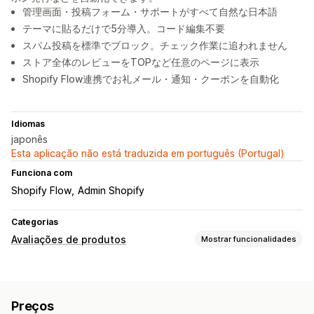
管理画面・投稿フォーム・サポートがすべて自然な日本語
テーマに貼るだけで5分導入。コード編集不要
スパム投稿を標準でブロック。チェック作業に追われません
ストア全体のレビューをTOPなど任意のページに表示
Shopify Flow連携でお礼メール・通知・クーポンを自動化
Idiomas
japonês
Esta aplicação não está traduzida em português (Portugal)
Funciona com
Shopify Flow
Admin Shopify
Categorias
Avaliações de produtos
Mostrar funcionalidades
Opções de apresentação
Classificações
Votação
Página de todas as avaliações
Preços
Filtros