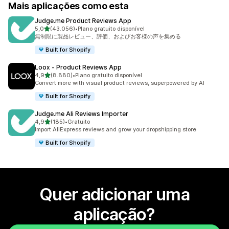
Mais aplicações como esta
Judge.me Product Reviews App
de 5 estrelas
5,0
(43.056)
•
Plano gratuito disponível
43056 total de avaliações
無制限に製品レビュー、評価、およびお客様の声を集める
Built for Shopify
Loox ‑ Product Reviews App
de 5 estrelas
4,9
(8.880)
•
Plano gratuito disponível
8880 total de avaliações
Convert more with visual product reviews, superpowered by AI
Built for Shopify
Judge.me Ali Reviews Importer
de 5 estrelas
4,9
(185)
•
Gratuito
185 total de avaliações
Import AliExpress reviews and grow your dropshipping store
Built for Shopify
Quer adicionar uma
aplicação?