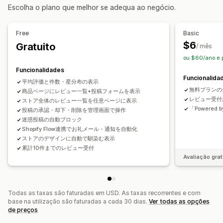
Escolha o plano que melhor se adequa ao negócio.
Free
Basic
$6
Gratuito
/ mês
ou $60/ano e 
Funcionalidades
Funcionalida
平均評価と件数・星分布の表示
無料プランの
商品ページにレビュー一覧+投稿フォームを表示
レビュー受付
ストア全体のレビュー一覧を任意ページに表示
「Powered 
投稿の承認・却下・削除を管理画面で操作
迷惑投稿の自動ブロック
Shopify Flow連携でお礼メール・通知を自動化
ストアのデザインに自動で馴染む表示
累計10件までのレビュー受付
Avaliação grat
Todas as taxas são faturadas em USD. As taxas recorrentes e com
base na utilização são faturadas a cada 30 dias.
Ver todas as opções
de preços