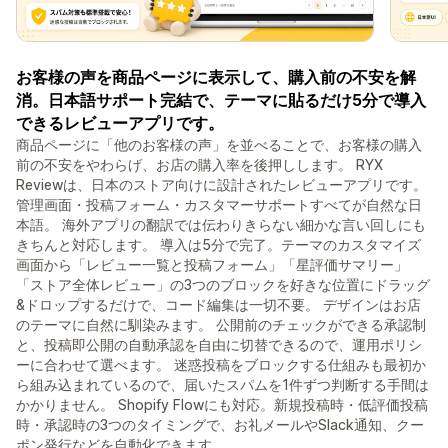
お客様の声を商品ページに表示して、購入前の不安を解
消。日本語サポート完結で、テーマに貼るだけ5分で導入
できるレビューアプリです。
商品ページに「他のお客様の声」を並べることで、お客様の購入
前の不安をやわらげ、お店の購入率を後押しします。 RYX
Reviewは、日本のストア向けに設計されたレビューアプリです。
管理画面・投稿フォーム・カスタマーサポートすべてが自然な日
本語。 海外アプリの翻訳では伝わりきらない細かな言い回しにも
きちんと対応します。 導入は5分で完了。テーマのカスタマイズ
画面から「レビュー一覧と投稿フォーム」「星評価サマリー」
「ストア全体レビュー」の3つのブロックを好きな位置にドラッグ
&ドロップするだけで、コード編集は一切不要。 デザインはお店
のテーマに自然に馴染みます。 公開前のチェックができる承認制
と、投稿即公開の自動承認を自由に切替できるので、運用ポリシ
ーに合わせて選べます。 迷惑投稿をブロックする仕組みも最初か
ら組み込まれているので、届いたスパムを1件ずつ判断する手間は
かかりません。 Shopify Flowにも対応。新規投稿時・低評価投稿
時・承認時の3つのタイミングで、お礼メールやSlack通知、クー
ポン発行などを自動化できます。