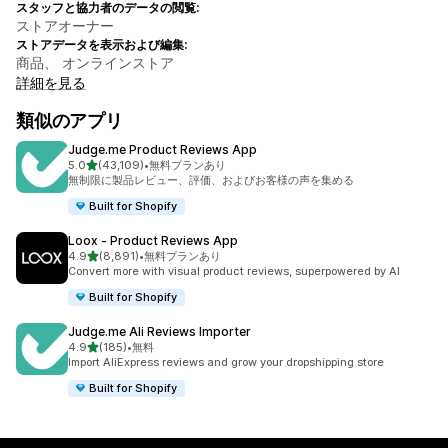
スタッフと協力者のデータの閲覧:
ストアオーナー
ストアデータを表示および編集:
商品、 オンラインストア
詳細を見る
類似のアプリ
Judge.me Product Reviews App
5つ星中
5.0
(43,109)
•
無料プランあり
合計レビュー数：43109件
無制限に製品レビュー、評価、およびお客様の声を集める
Built for Shopify
Loox ‑ Product Reviews App
5つ星中
4.9
(8,891)
•
無料プランあり
合計レビュー数：8891件
Convert more with visual product reviews, superpowered by AI
Built for Shopify
Judge.me Ali Reviews Importer
5つ星中
4.9
(185)
•
無料
合計レビュー数：185件
Import AliExpress reviews and grow your dropshipping store
Built for Shopify