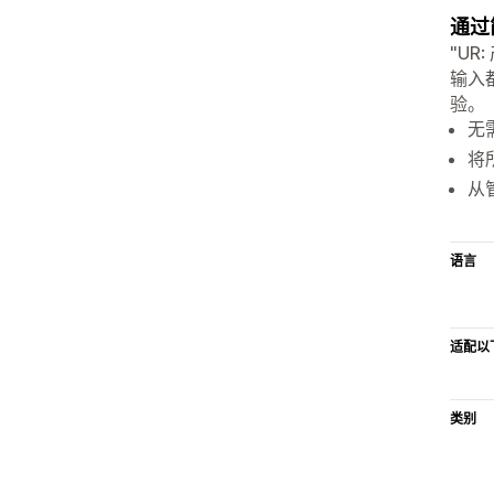
通过
"U
输入
验。
无
将
从
语言
适配以
类别