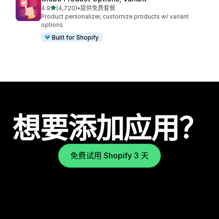
星（满分 5 星）
4.9
(4,720)
•
提供免费套餐
总共 4720 条评论
Product personalizer, customize products w/ variant
options
Built for Shopify
想要添加应用？
免费试用 Shopify 3 天