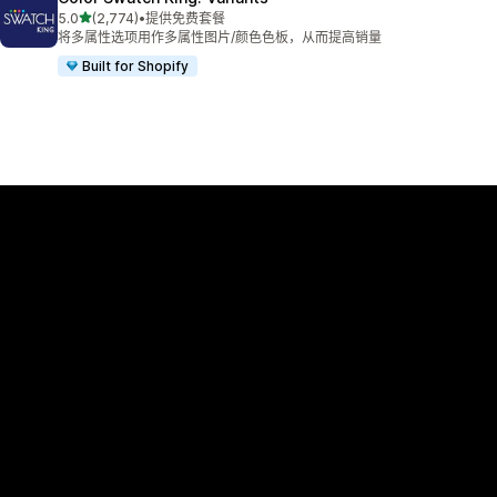
星（满分 5 星）
5.0
(2,774)
•
提供免费套餐
总共 2774 条评论
将多属性选项用作多属性图片/颜色色板，从而提高销量
Built for Shopify