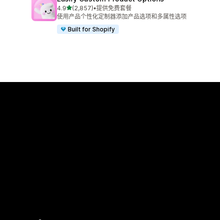
星（满分 5 星）
4.9
(2,857)
•
提供免费套餐
总共 2857 条评论
使用产品个性化定制器添加产品选项和多属性选项
Built for Shopify