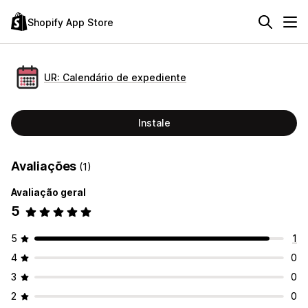
Shopify App Store
UR: Calendário de expediente
Instale
Avaliações
(1)
Avaliação geral
5
5
1
4
0
3
0
2
0