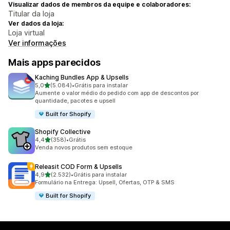
Visualizar dados de membros da equipe e colaboradores:
Titular da loja
Ver dados da loja:
Loja virtual
Ver informações
Mais apps parecidos
Kaching Bundles App & Upsells
de 5 estrelas
5,0
(5.084)
•
Grátis para instalar
5084 avaliações ao todo
Aumente o valor médio do pedido com app de descontos por
quantidade, pacotes e upsell
Built for Shopify
Shopify Collective
de 5 estrelas
4,4
(358)
•
Grátis
358 avaliações ao todo
Venda novos produtos sem estoque
Releasit COD Form & Upsells
de 5 estrelas
4,9
(2.532)
•
Grátis para instalar
2532 avaliações ao todo
Formulário na Entrega: Upsell, Ofertas, OTP & SMS
Built for Shopify