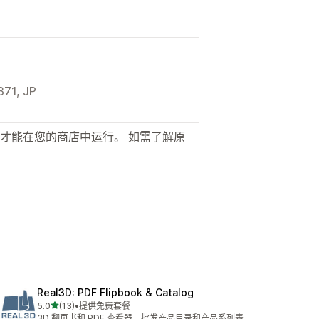
71, JP
才能在您的商店中运行。 如需了解原
Real3D: PDF Flipbook & Catalog
星（满分 5 星）
5.0
(13)
•
提供免费套餐
总共 13 条评论
3D 翻页书和 PDF 查看器、批发产品目录和产品系列表