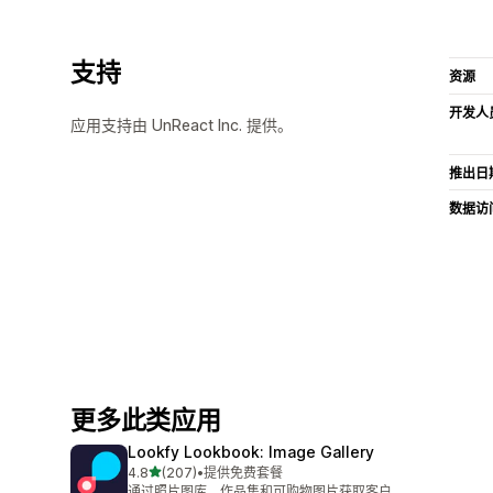
支持
资源
开发人
应用支持由 UnReact Inc. 提供。
推出日
数据访
更多此类应用
Lookfy Lookbook: Image Gallery
星（满分 5 星）
4.8
(207)
•
提供免费套餐
总共 207 条评论
通过照片图库、作品集和可购物图片获取客户