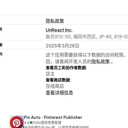
隐私政策
员
UnReact Inc.
飯氏912-30, 福岡市西区, JP-40, 819-03
期
2025年3月26日
问
这个应用需要获得以下数据的访问权限，
因，请查阅开发人员的
隐私政策
。
查看员工和协作者数据:
店主
查看商店数据:
在线商店
查看详细信息
Pin Auto : Pinterest Publisher
星（满分 5 星）
4.9
(10)
•
提供免费套餐
总共 10 条评论
自动创建产品 Pin 图，让视觉营销更加轻松。