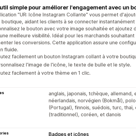
util simple pour améliorer l'engagement avec un b
lication "UR: Icône Instagram Collante" vous permet d'ajout
 boutique, aidant les clients à se connecter instantanémen
nnalisez le bouton avec votre image souhaitée et ajoutez
une meilleure visibilité. Idéal pour les marchands souhaitant a
nter les conversions. Cette application assure une configur
n fluide.
utez facilement un bouton Instagram collant à votre boutiq
sonnalisez l'image de l'icône, le texte de bulle et le style.
utez facilement à votre thème en 1 clic.
es
anglais, japonais, tchèque, allemand, e
néerlandais, norvégien (Bokmål), polon
(Portugal), finnois, suédois, turc, thaï, 
(traditionnel), coréen, et danois
ories
Badges et icônes