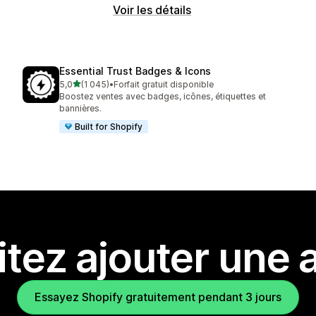
Voir les détails
Essential Trust Badges & Icons
étoile(s) sur 5
5,0
(1 045)
•
Forfait gratuit disponible
1045 avis au total
Boostez ventes avec badges, icônes, étiquettes et
bannières.
Built for Shopify
tez ajouter une a
Essayez Shopify gratuitement pendant 3 jours