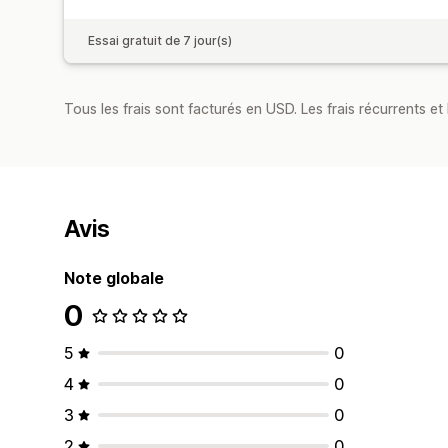
Essai gratuit de 7 jour(s)
Tous les frais sont facturés en USD. Les frais récurrents et b
Avis
Note globale
0
5
0
4
0
3
0
2
0