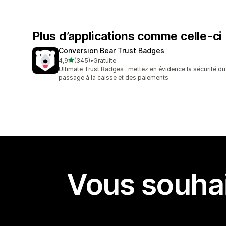
Plus d’applications comme celle-ci
Conversion Bear Trust Badges
étoile(s) sur 5
4,9
(345)
•
Gratuite
345 avis au total
Ultimate Trust Badges : mettez en évidence la sécurité du
passage à la caisse et des paiements
Vous souhai