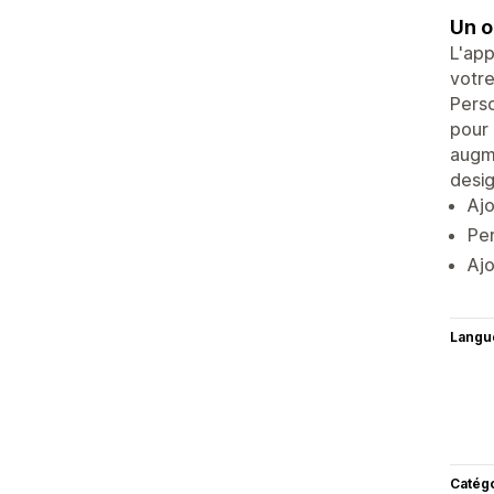
Un o
L'app
votre
Perso
pour 
augme
desig
Ajo
Per
Ajo
Langu
Catég