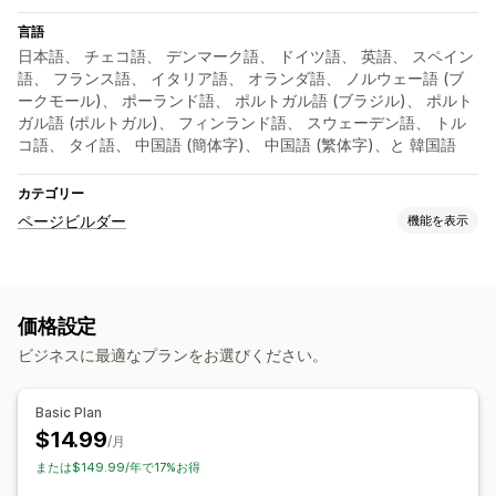
言語
日本語、 チェコ語、 デンマーク語、 ドイツ語、 英語、 スペイン
語、 フランス語、 イタリア語、 オランダ語、 ノルウェー語 (ブ
ークモール)、 ポーランド語、 ポルトガル語 (ブラジル)、 ポルト
ガル語 (ポルトガル)、 フィンランド語、 スウェーデン語、 トル
コ語、 タイ語、 中国語 (簡体字)、 中国語 (繁体字)、と 韓国語
カテゴリー
ページビルダー
機能を表示
ページの種類
ランディングページ
ホームページ
商品ページ
カスタムページ
価格設定
ページ管理
ビジネスに最適なプランをお選びください。
編集ツール
ページの保存
ページの下書き
一括編集
一括公開
テスト
Basic Plan
$14.99
/月
または$149.99/年で17%お得