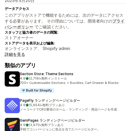
2025年5月20日
データアクセス
このアプリがストアで機能するためには、次のデータにアクセス
する必要があります。 その理由については、開発者向けの
プライ
バシーポリシー
でご確認ください。
スタッフと協力者のデータの閲覧:
ストアオーナー
ストアデータを表示および編集:
オンラインストア、 Shopify admin
詳細を見る
類似のアプリ
Section Store: Theme Sections
5つ星中
4.9
(2,719)
•
無料インストール
合計レビュー数：2719件
700+ Customisable Sections. + Bundles, Cart Drawer & Blocks
Built for Shopify
PageFly ランディングページビルダー
5つ星中
4.9
(5,654)
•
無料プランあり
合計レビュー数：5654件
ノーコードでCRO重視のホーム・ランディング・商品ページを作成
GemPages ランディングページビルダー
5つ星中
4.9
(3,971)
•
無料プランあり
合計レビュー数：3971件
手軽でコンバージョンに焦点を当てたページビルダー。