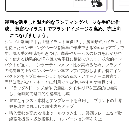
漫画を活用した魅力的なランディングページを手軽に作
成。 豊富なイラストでブランドイメージを高め、売上向
上につなげましょう。
シンプル漫画LP｜お手軽イラスト画像LPは、漫画形式のイラスト
を使ったランディングページを簡単に作成できるShopifyアプリで
す。読み手の興味を引きつけ、商品やサービスの魅力をわかりや
すく伝える効果的なLPを誰でも手軽に構築できます。視覚的イン
パクトが強く、エンターテインメント性を高めるため、ブランド
の認知度向上やコンバージョン率アップに貢献します。特にイン
パクトのあるプロモーションを求めるストアオーナーに最適で、
専門知識がなくてもすぐに利用できる使いやすさが特長です。
ドラッグ&ドロップ操作で漫画スタイルのLPを直感的に編集
し、短時間で魅力的な構成を完成
豊富なイラスト素材とテンプレートを利用し、ブランドの世界
観を忠実に再現して訴求力をアップ
購入意欲を高める演出ツールや吹き出し、漫画フレームなど動
線強化機能を多数搭載し、コンバージョン率を向上