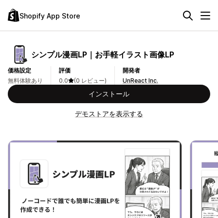
Shopify App Store
シンプル漫画LP｜お手軽イラスト画像LP
価格設定
評価
開発者
無料体験あり
0.0
(0 レビュー)
UnReact Inc.
インストール
デモストアを表示する