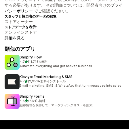
する必要があります。 その理由については、開発者向けの
プライ
バシーポリシー
でご確認ください。
スタッフと協力者のデータの閲覧:
ストアオーナー
ストアデータを表示:
オンラインストア
詳細を見る
類似のアプリ
Shopify Flow
5つ星中
4.7
(11,745)
•
無料
合計レビュー数：11745件
Automate everything and get back to business
Klaviyo: Email Marketing & SMS
5つ星中
4.7
(2,951)
•
無料インストール
合計レビュー数：2951件
Email marketing, SMS, & WhatsApp that turn messages into sales
Shopify Forms
5つ星中
4.5
(664)
•
無料
合計レビュー数：664件
顧客情報を取得して、マーケティングリストを拡大