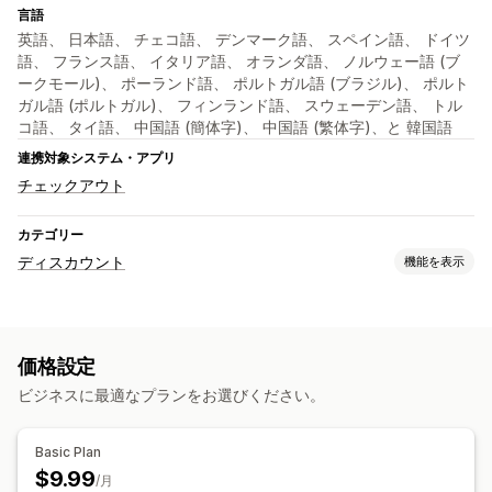
言語
英語、 日本語、 チェコ語、 デンマーク語、 スペイン語、 ドイツ
語、 フランス語、 イタリア語、 オランダ語、 ノルウェー語 (ブ
ークモール)、 ポーランド語、 ポルトガル語 (ブラジル)、 ポルト
ガル語 (ポルトガル)、 フィンランド語、 スウェーデン語、 トル
コ語、 タイ語、 中国語 (簡体字)、 中国語 (繁体字)、と 韓国語
連携対象システム・アプリ
チェックアウト
カテゴリー
ディスカウント
機能を表示
ディスカウントの種類
固定価格設定
ボリュームディスカウント
数量割引
一律割引
価格設定
一括割引
カートディスカウント
チェックアウトディスカウント
ビジネスに最適なプランをお選びください。
アップセルディスカウント
クロスセルディスカウント
動的価格設定
カスタムディスカウント
Basic Plan
ディスカウント管理
$9.99
/月