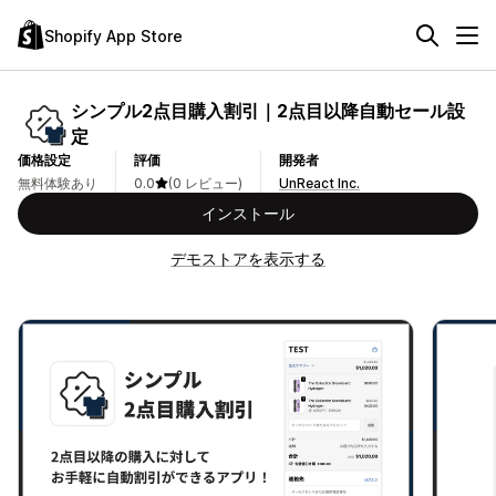
Shopify App Store
シンプル2点目購入割引｜2点目以降自動セール設
定
価格設定
評価
開発者
無料体験あり
0.0
(0 レビュー)
UnReact Inc.
インストール
デモストアを表示する