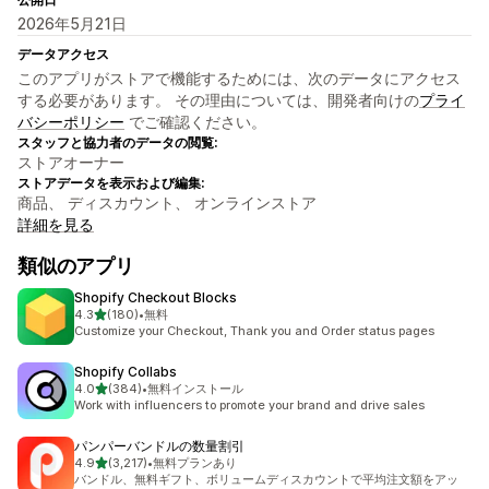
2026年5月21日
データアクセス
このアプリがストアで機能するためには、次のデータにアクセス
する必要があります。 その理由については、開発者向けの
プライ
バシーポリシー
でご確認ください。
スタッフと協力者のデータの閲覧:
ストアオーナー
ストアデータを表示および編集:
商品、 ディスカウント、 オンラインストア
詳細を見る
類似のアプリ
Shopify Checkout Blocks
5つ星中
4.3
(180)
•
無料
合計レビュー数：180件
Customize your Checkout, Thank you and Order status pages
Shopify Collabs
5つ星中
4.0
(384)
•
無料インストール
合計レビュー数：384件
Work with influencers to promote your brand and drive sales
パンパーバンドルの数量割引
5つ星中
4.9
(3,217)
•
無料プランあり
合計レビュー数：3217件
バンドル、無料ギフト、ボリュームディスカウントで平均注文額をアッ