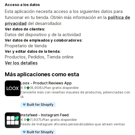
Acceso a los datos
Esta aplicación necesita acceso a los siguientes datos para
funcionar en tu tienda. Obtén más información en la
política de
privacidad
del desarrollador.
Ver datos de clientes:
Datos del dispositivo y de la actividad
Ver datos de empleados y colaboradores:
Propietario de tienda
Ver y editar datos de la tienda:
Productos, Pedidos, Tienda online
Ver los detalles
Más aplicaciones como esta
Loox ‑ Product Reviews App
de 5 estrellas
4.9
(8,908)
•
Plan gratis disponible
8908 reseñas en total
Convierte más con reseñas visuales de productos, potenciadas con
IA
Built for Shopify
Instafeed ‑ Instagram Feed
de 5 estrellas
4.9
(1,937)
•
Plan gratis disponible
1937 reseñas en total
Feeds de Instagram oficiales personálizables que atraen ventas
Built for Shopify