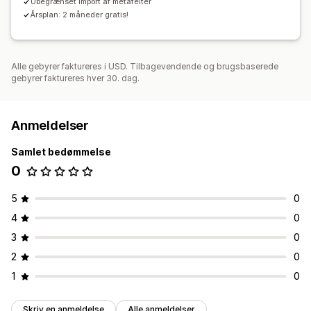
Ubegrænset import af metafelter
Årsplan: 2 måneder gratis!
Alle gebyrer faktureres i USD. Tilbagevendende og brugsbaserede
gebyrer faktureres hver 30. dag.
Anmeldelser
Samlet bedømmelse
0
5
0
4
0
3
0
2
0
1
0
Skriv en anmeldelse
Alle anmeldelser