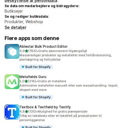
beskyttelse af persondata
.
Se data om medarbejdere og bidragydere:
Butiksejer
Se og rediger butiksdata:
Produkter, Webshop
Se detaljer
Flere apps som denne
Ablestar Bulk Product Editor
ud af 5 stjerner
4,9
(784)
•
Gratis abonnement tilgængeligt
784 anmeldelser i alt
Masserediger produkter og metafelter med forhåndsvisning,
planlægning og fortrydelse
Built for Shopify
Metafields Guru
ud af 5 stjerner
5,0
(218)
•
Gratis at installere
218 anmeldelser i alt
Administrer metafelter manuelt eller som massehandling. Import,
eksport med mere
Built for Shopify
Textbox & Textfield by Textify
ud af 5 stjerner
4,8
(130)
•
Mulighed for gratis prøveperiode
130 anmeldelser i alt
Tilføj en tekstboks eller et tekstfelt på produktsiden til
personliggørelse
Built for Shopify