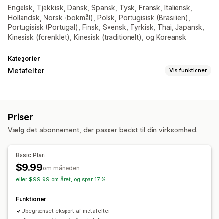
Engelsk, Tjekkisk, Dansk, Spansk, Tysk, Fransk, Italiensk,
Hollandsk, Norsk (bokmål), Polsk, Portugisisk (Brasilien),
Portugisisk (Portugal), Finsk, Svensk, Tyrkisk, Thai, Japansk,
Kinesisk (forenklet), Kinesisk (traditionelt), og Koreansk
Kategorier
Metafelter
Vis funktioner
Metafelttyper
Produkter
Varianter
Priser
Administrationsværktøjer
Vælg det abonnement, der passer bedst til din virksomhed.
Masseimport og -eksport
Basic Plan
$9.99
om måneden
eller $99.99 om året, og spar 17 %
Funktioner
Ubegrænset eksport af metafelter