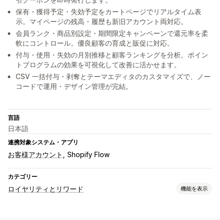
保有・獲得予定・失効予定をカートページでリアルタイム表
示。マイページの残高・履歴も新旧アカウント両対応。
会員ランク・商品別設定・期間限定キャンペーンで還元率を柔
軟にコントロール。優良顧客の育成と販促に対応。
付与・使用・失効の月別推移と顧客ランキングを分析。ポイン
トプログラムの効果を可視化して改善に活かせます。
CSV 一括付与・剥奪とテーマエディタのカスタマイズで、ノー
コードで運用・デザイン管理が完結。
言語
日本語
連携対象システム・アプリ
お客様アカウント
Shopify Flow
カテゴリー
ロイヤリティとリワード
機能を表示
プログラムの種類