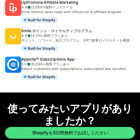
UpPromote Affiliate Marketing
5つ星中
4.9
(3,589)
•
無料インストール
合計レビュー数：3589件
Drive referral sales loops with influencer & affiliate program
Built for Shopify
Smile ポイント・ロイヤルティプログラム
5つ星中
4.9
(4,174)
•
無料プランあり
合計レビュー数：4174件
ポイント、リワード、紹介プログラム、VIPで顧客ロイヤルティを構築
Built for Shopify
Appstle℠ Subscriptions App
5つ星中
5.0
(8,098)
•
無料プランあり
合計レビュー数：8098件
Retain customers with subscriptions, subscription box, bundles
Built for Shopify
使ってみたいアプリがあり
ましたか？
Shopifyを3日間無料でお試しください