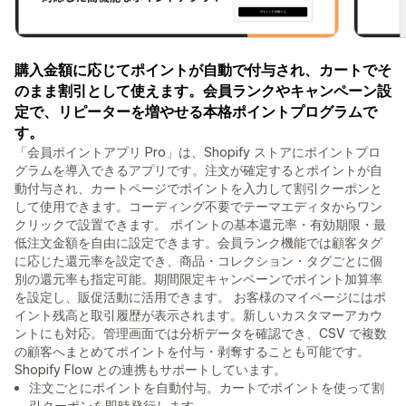
購入金額に応じてポイントが自動で付与され、カートでそ
のまま割引として使えます。会員ランクやキャンペーン設
定で、リピーターを増やせる本格ポイントプログラムで
す。
「会員ポイントアプリ Pro」は、Shopify ストアにポイントプロ
グラムを導入できるアプリです。注文が確定するとポイントが自
動付与され、カートページでポイントを入力して割引クーポンと
して使用できます。コーディング不要でテーマエディタからワン
クリックで設置できます。 ポイントの基本還元率・有効期限・最
低注文金額を自由に設定できます。会員ランク機能では顧客タグ
に応じた還元率を設定でき、商品・コレクション・タグごとに個
別の還元率も指定可能。期間限定キャンペーンでポイント加算率
を設定し、販促活動に活用できます。 お客様のマイページにはポ
イント残高と取引履歴が表示されます。新しいカスタマーアカウ
ントにも対応。管理画面では分析データを確認でき、CSV で複数
の顧客へまとめてポイントを付与・剥奪することも可能です。
Shopify Flow との連携もサポートしています。
注文ごとにポイントを自動付与。カートでポイントを使って割
引クーポンを即時発行します。