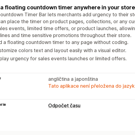
a floating countdown timer anywhere in your store
ountdown Timer Bar lets merchants add urgency to their sto
an place the timer on product pages, collections, or any cus
ales events, limited time offers, or product launches, allow
ines and time sensitive promotions throughout their store.
 a floating countdown timer to any page without coding.
tomize colors text and layout easily with a visual editor.
play urgency for sales events launches or limited offers.
y
angličtina a japonština
Tato aplikace není přeložena do jazyk
rie
Odpočet času
Možnosti zobrazení
Vlastní CSS
Barva a písmo
Vlastní te