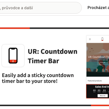
Procházet 
ie propagovaných obrázků