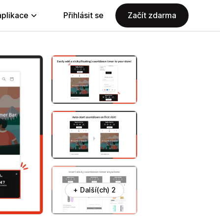
aplikace
Přihlásit se
Začít zdarma
+ Další(ch) 2