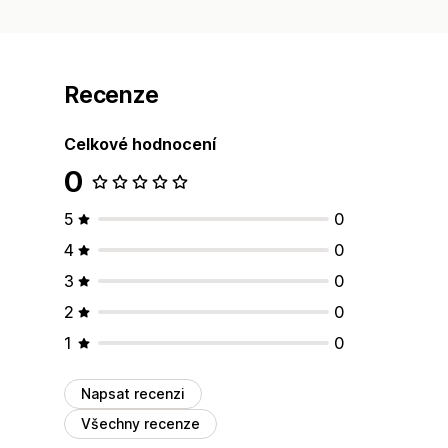
Recenze
Celkové hodnocení
0
5
0
4
0
3
0
2
0
1
0
Napsat recenzi
Všechny recenze