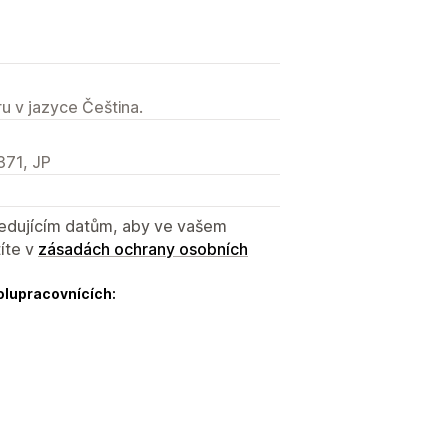
u v jazyce Čeština.
71, JP
sledujícím datům, aby ve vašem
íte v
zásadách ochrany osobních
olupracovnících: