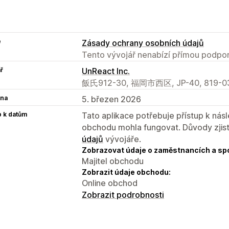
e
Zásady ochrany osobních údajů
Tento vývojář nenabízí přímou podpor
ř
UnReact Inc.
飯氏912-30, 福岡市西区, JP-40, 819-03
na
5. březen 2026
p k datům
Tato aplikace potřebuje přístup k ná
obchodu mohla fungovat. Důvody zjist
údajů
vývojáře.
Zobrazovat údaje o zaměstnancích a sp
Majitel obchodu
Zobrazit údaje obchodu:
Online obchod
Zobrazit podrobnosti