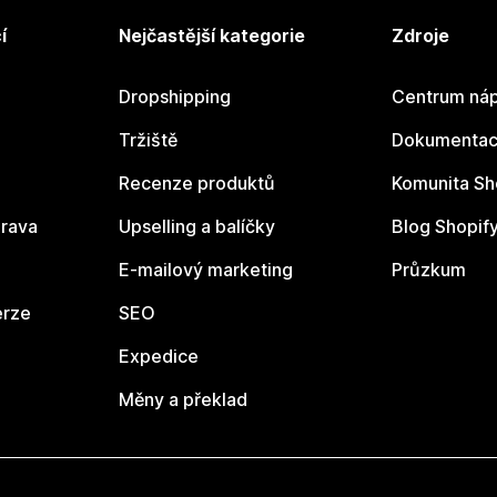
í
Nejčastější kategorie
Zdroje
Dropshipping
Centrum náp
Tržiště
Dokumentace
Recenze produktů
Komunita Sh
rava
Upselling a balíčky
Blog Shopif
E-mailový marketing
Průzkum
erze
SEO
Expedice
Měny a překlad