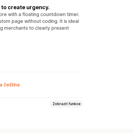
 to create urgency.
re with a floating countdown timer.
tom page without coding. It is ideal
ing merchants to clearly present
a čeština
Zobrazit funkce
xt
Vlastní pozice
Oznamovací lišta