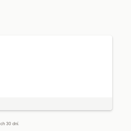
né koncové datum
Pevná minuta
prodeje
ní událost
ch 30 dní.