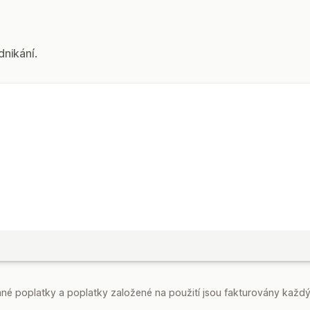
Připnutý banner
Animace
Možnosti časování
Opakované
Na základě událostí
Pev
dnikání.
Jednorázové
Typ časovače
Denní výhodné nabídky
Bleskové vý
Časově omezená propagace
Speciál
é poplatky a poplatky založené na použití jsou fakturovány každý