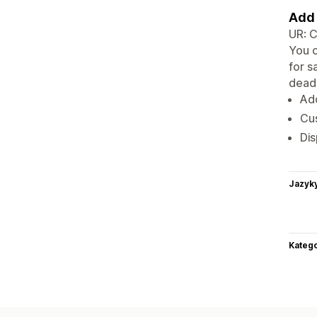
Add 
UR: C
You c
for s
deadl
Add
Cus
Dis
Jazyk
Katego