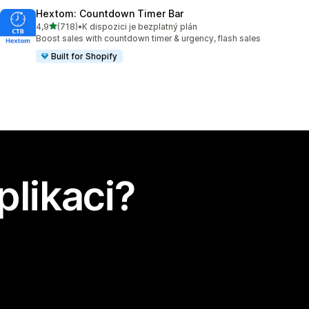
Hextom: Countdown Timer Bar
z 5 hvězd
4,9
(718)
•
K dispozici je bezplatný plán
Celkový počet recenzí: 718
Boost sales with countdown timer & urgency, flash sales
Built for Shopify
plikaci?