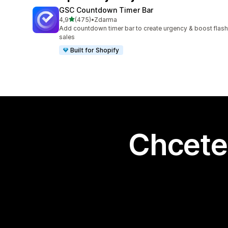
GSC Countdown Timer Bar
z 5 hvězd
4,9
(475)
•
Zdarma
Celkový počet recenzí: 475
Add countdown timer bar to create urgency & boost flash
sales
Built for Shopify
Chcete 