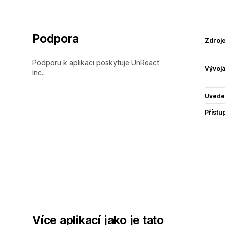
Podpora
Zdroj
Podporu k aplikaci poskytuje UnReact
Vývojá
Inc..
Uvede
Přístu
Více aplikací jako je tato