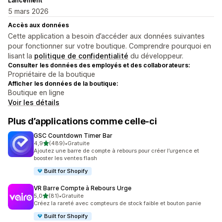
Lancement
5 mars 2026
Accès aux données
Cette application a besoin d’accéder aux données suivantes
pour fonctionner sur votre boutique. Comprendre pourquoi en
lisant la
politique de confidentialité
du développeur.
Consulter les données des employés et des collaborateurs:
Propriétaire de la boutique
Afficher les données de la boutique:
Boutique en ligne
Voir les détails
Plus d’applications comme celle-ci
GSC Countdown Timer Bar
étoile(s) sur 5
4,9
(489)
•
Gratuite
489 avis au total
Ajoutez une barre de compte à rebours pour créer l’urgence et
booster les ventes flash
Built for Shopify
VR Barre Compte à Rebours Urge
étoile(s) sur 5
5,0
(81)
•
Gratuite
81 avis au total
Créez la rareté avec compteurs de stock faible et bouton panie
Built for Shopify