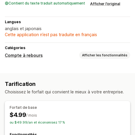
Contient du texte traduit automatiquement
Afficher l’original
Langues
anglais et japonais
Cette application n’est pas traduite en français
Catégories
Compte à rebours
Afficher les fonctionnalités
Options d’affichage
CSS personnalisées
Couleur et police
Texte personnalisé
Tarification
Position personnalisée
Barre d’annonce
Bannière fixe
Choisissez le forfait qui convient le mieux à votre entreprise.
Animations
Options de programmation
Forfait de base
Récurrent
En fonction de l’événement
Date de fin fixe
$4.99
/ mois
Minute fixe
Ponctuel
ou $49.99/an et économisez 17 %
Type de chronomètre
Fonctionnalités