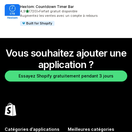
Hextom: Countdown Timer Bar
étoile(s) sur 5
4,9
(720)
•
Forfait gratuit disponible
720 avis au total
Augmentez les ventes avec un compte à rebours
Built for Shopify
Vous souhaitez ajouter une
application ?
Essayez Shopify gratuitement pendant 3 jours
Catégories d’applications
Meilleures catégories