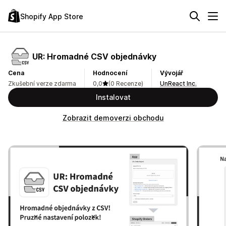
Shopify App Store
UR: Hromadné CSV objednávky
Cena
Hodnocení
Vývojář
Zkušební verze zdarma
0,0
(0 Recenze)
UnReact Inc.
Instalovat
Zobrazit demoverzi obchodu