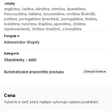
Jazyky
angličtina, čeština, dánština, němčina, španělština,
francouzština, italština, nizozemština, norština (Bokmål),
polština, portugalština (brazilská), portugalština, finština,
švédština, turečtina, thajština, japonština, čínština
(zjednodušená), čínština (tradiční), a korejština
Funguje s:
Administrátor Shopify
Kategorie
Objednávky – další
Automatizace pracovního postupu
Zobrazit funkce
Úlohy automatizace
Plnění objednávek
Štítky objednávek
Cena
Zpracování objednávek
Vyberte si tarif, který nejlépe vyhovuje vašemu podnikání.