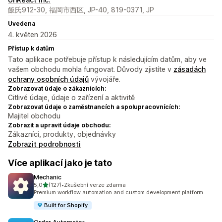
飯氏912-30, 福岡市西区, JP-40, 819-0371, JP
Uvedena
4. květen 2026
Přístup k datům
Tato aplikace potřebuje přístup k následujícím datům, aby ve
vašem obchodu mohla fungovat. Důvody zjistíte v
zásadách
ochrany osobních údajů
vývojáře.
Zobrazovat údaje o zákaznících:
Citlivé údaje, údaje o zařízení a aktivitě
Zobrazovat údaje o zaměstnancích a spolupracovnících:
Majitel obchodu
Zobrazit a upravit údaje obchodu:
Zákazníci, produkty, objednávky
Zobrazit podrobnosti
Více aplikací jako je tato
Mechanic
z 5 hvězd
5,0
(127)
•
Zkušební verze zdarma
Celkový počet recenzí: 127
Premium workflow automation and custom development platform
Built for Shopify