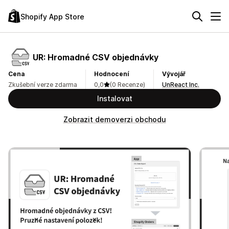
Shopify App Store
UR: Hromadné CSV objednávky
Cena
Hodnocení
Vývojář
Zkušební verze zdarma
0,0
(0 Recenze)
UnReact Inc.
Instalovat
Zobrazit demoverzi obchodu