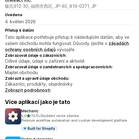
飯氏912-30, 福岡市西区, JP-40, 819-0371, JP
Uvedena
4. květen 2026
Přístup k datům
Tato aplikace potřebuje přístup k následujícím datům, aby ve
vašem obchodu mohla fungovat. Důvody zjistíte v
zásadách
ochrany osobních údajů
vývojáře.
Zobrazovat údaje o zákaznících:
Citlivé údaje, údaje o zařízení a aktivitě
Zobrazovat údaje o zaměstnancích a spolupracovnících:
Majitel obchodu
Zobrazit a upravit údaje obchodu:
Zákazníci, produkty, objednávky
Zobrazit podrobnosti
Více aplikací jako je tato
Mechanic
z 5 hvězd
5,0
(127)
•
Zkušební verze zdarma
Celkový počet recenzí: 127
Premium workflow automation and custom development platform
Built for Shopify