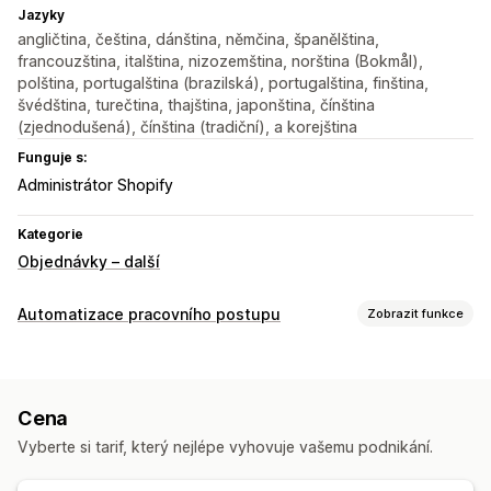
Jazyky
angličtina, čeština, dánština, němčina, španělština,
francouzština, italština, nizozemština, norština (Bokmål),
polština, portugalština (brazilská), portugalština, finština,
švédština, turečtina, thajština, japonština, čínština
(zjednodušená), čínština (tradiční), a korejština
Funguje s:
Administrátor Shopify
Kategorie
Objednávky – další
Automatizace pracovního postupu
Zobrazit funkce
Úlohy automatizace
Plnění objednávek
Štítky objednávek
Cena
Zpracování objednávek
Vyberte si tarif, který nejlépe vyhovuje vašemu podnikání.