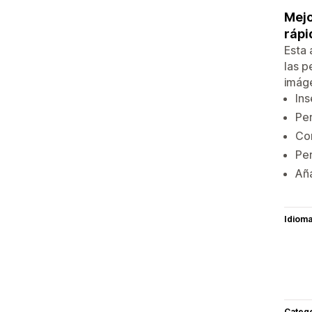
Mejo
rápi
Esta 
las p
imáge
Ins
Per
Con
Per
Aña
Idiom
Categ