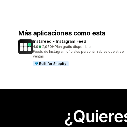
Más aplicaciones como esta
Instafeed ‑ Instagram Feed
de 5 estrellas
4.9
(1,930)
•
Plan gratis disponible
1930 reseñas en total
Feeds de Instagram oficiales personálizables que atraen
ventas
Built for Shopify
¿Quiere