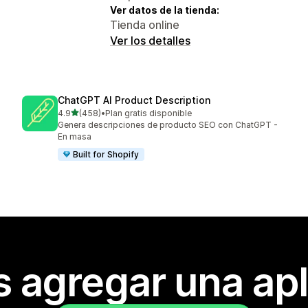
Ver datos de la tienda:
Tienda online
Ver los detalles
ChatGPT AI Product Description
de 5 estrellas
4.9
(458)
•
Plan gratis disponible
458 reseñas en total
Genera descripciones de producto SEO con ChatGPT -
En masa
Built for Shopify
s agregar una apl