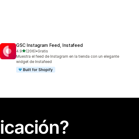
GSC Instagram Feed, Instafeed
de 5 estrellas
4.9
(206)
•
Gratis
206 reseñas en total
Muestra el feed de Instagram en la tienda con un elegante
widget de Instafeed
Built for Shopify
icación?